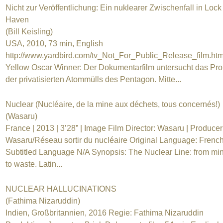
Nicht zur Veröffentlichung: Ein nuklearer Zwischenfall in Lock
Haven
(Bill Keisling)
USA, 2010, 73 min, English
http://www.yardbird.com/tv_Not_For_Public_Release_film.h
Yellow Oscar Winner: Der Dokumentarfilm untersucht das Pr
der privatisierten Atommülls des Pentagon. Mitte...
Nuclear (Nucléaire, de la mine aux déchets, tous concernés!)
(Wasaru)
France | 2013 | 3’28” | Image Film Director: Wasaru | Producer
Wasaru/Réseau sortir du nucléaire Original Language: French
Subtitled Language N/A Synopsis: The Nuclear Line: from mi
to waste. Latin...
NUCLEAR HALLUCINATIONS
(Fathima Nizaruddin)
Indien, Großbritannien, 2016 Regie: Fathima Nizaruddin