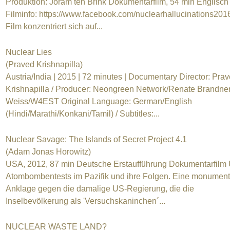
Produktion: Joram ten Brink Dokumentarfilm, 54 min Englisch
Filminfo: https://www.facebook.com/nuclearhallucinations201
Film konzentriert sich auf...
Nuclear Lies
(Praved Krishnapilla)
Austria/India | 2015 | 72 minutes | Documentary Director: Pra
Krishnapilla / Producer: Neongreen Network/Renate Brandner
Weiss/W4EST Original Language: German/English
(Hindi/Marathi/Konkani/Tamil) / Subtitles:...
Nuclear Savage: The Islands of Secret Project 4.1
(Adam Jonas Horowitz)
USA, 2012, 87 min Deutsche Erstaufführung Dokumentarfilm
Atombombentests im Pazifik und ihre Folgen. Eine monument
Anklage gegen die damalige US-Regierung, die die
Inselbevölkerung als 'Versuchskaninchen´...
NUCLEAR WASTE LAND?