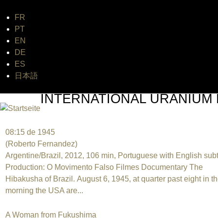
FR
Jum
PT
EN
DE
ES
日本語
INTERNATIONAL URANIUM 
DAS GLOBALE FILMFESTIVAL DES ATOMAREN ZEI
08:15 de 1945
(Roberto Fernandez)
Argentine/Brazil, 2012, 106 min, Portuguese with English subt
Production: O Movimento Falso Filmes Documentary The
Hibakusha of Brazil. August 6, 1945, at quarter past eight in t
morning the USA are...
A Woman from Fukushima