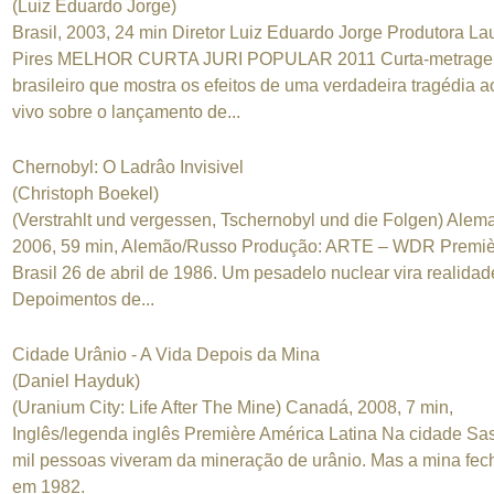
(Luiz Eduardo Jorge)
Brasil, 2003, 24 min Diretor Luiz Eduardo Jorge Produtora La
Pires MELHOR CURTA JURI POPULAR 2011 Curta-metrag
brasileiro que mostra os efeitos de uma verdadeira tragédia a
vivo sobre o lançamento de...
Chernobyl: O Ladrâo Invisivel
(Christoph Boekel)
(Verstrahlt und vergessen, Tschernobyl und die Folgen) Alem
2006, 59 min, Alemão/Russo Produção: ARTE – WDR Premiè
Brasil 26 de abril de 1986. Um pesadelo nuclear vira realidad
Depoimentos de...
Cidade Urânio - A Vida Depois da Mina
(Daniel Hayduk)
(Uranium City: Life After The Mine) Canadá, 2008, 7 min,
Inglês/legenda inglês Première América Latina Na cidade Sas
mil pessoas viveram da mineração de urânio. Mas a mina fec
em 1982.