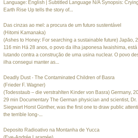
Language: English | Subtitled Language N/A Synopsis: Cryin
Earth Rise Up tells the story of...
Das cinzas ao mel: a procura de um futuro sustentável
(Hitomi Kamanaka)
(Ashes to Honey: For searching a sustainable future) Japão, 
116 min Há 28 anos, o povo da ilha japonesa Iwaishima, está
lutando contra a construção de uma usina nuclear. O povo de
ilha consegui manter as...
Deadly Dust - The Contaminated Children of Basra
(Frieder F. Wagner)
(Todesstaub – die verstrahlten Kinder von Basra) Germany, 2
29 min Documentary The German physician and scientist, Dr.
Siegwart Horst Günther, was the first one to draw public attent
the terrible long-...
Deposito Radioativo na Montanha de Yucca
(Eve-Andrée Laramée)