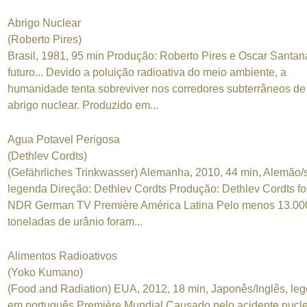
Abrigo Nuclear
(Roberto Pires)
Brasil, 1981, 95 min Produção: Roberto Pires e Oscar Santan
futuro... Devido a poluição radioativa do meio ambiente, a
humanidade tenta sobreviver nos corredores subterrâneos d
abrigo nuclear. Produzido em...
Agua Potavel Perigosa
(Dethlev Cordts)
(Gefährliches Trinkwasser) Alemanha, 2010, 44 min, Alemão
legenda Direção: Dethlev Cordts Produção: Dethlev Cordts fo
NDR German TV Première América Latina Pelo menos 13.00
toneladas de urânio foram...
Alimentos Radioativos
(Yoko Kumano)
(Food and Radiation) EUA, 2012, 18 min, Japonês/Inglês, le
em português Première Mundial Causado pelo acidente nucl