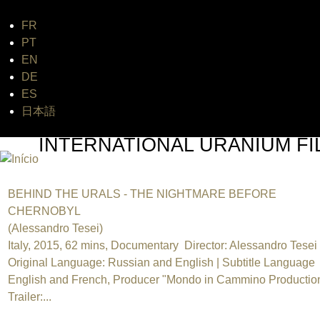
FR
Jum
PT
EN
DE
ES
日本語
INTERNATIONAL URANIUM FI
O FESTIVAL DE CINEMA DA ERA ATÔMICA
BEHIND THE URALS - THE NIGHTMARE BEFORE
CHERNOBYL
(Alessandro Tesei)
Italy, 2015, 62 mins, Documentary Director: Alessandro Tesei
Original Language: Russian and English | Subtitle Language
English and French, Producer "Mondo in Cammino Productio
Trailer:...