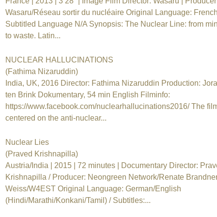
France | 2013 | 3’28” | Image Film Director: Wasaru | Producer
Wasaru/Réseau sortir du nucléaire Original Language: French
Subtitled Language N/A Synopsis: The Nuclear Line: from mi
to waste. Latin...
NUCLEAR HALLUCINATIONS
(Fathima Nizaruddin)
India, UK, 2016 Director: Fathima Nizaruddin Production: Jor
ten Brink Dokumentary, 54 min English Filminfo:
https://www.facebook.com/nuclearhallucinations2016/ The film
centered on the anti-nuclear...
Nuclear Lies
(Praved Krishnapilla)
Austria/India | 2015 | 72 minutes | Documentary Director: Pra
Krishnapilla / Producer: Neongreen Network/Renate Brandner
Weiss/W4EST Original Language: German/English
(Hindi/Marathi/Konkani/Tamil) / Subtitles:...