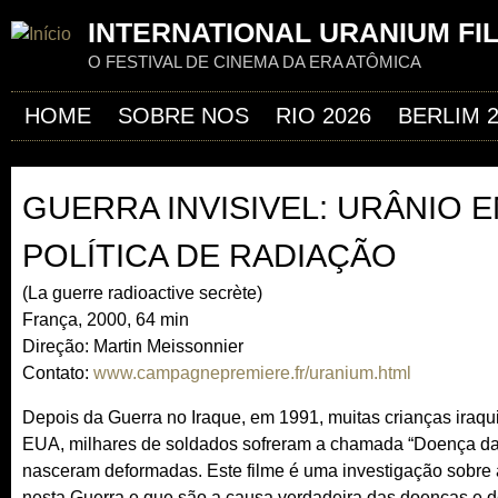
Jum
INTERNATIONAL URANIUM FI
O FESTIVAL DE CINEMA DA ERA ATÔMICA
HOME
SOBRE NOS
RIO 2026
BERLIM 
GUERRA INVISIVEL: URÂNIO 
POLÍTICA DE RADIAÇÃO
(La guerre radioactive secrète)
França, 2000, 64 min
Direção: Martin Meissonnier
Contato:
www.campagnepremiere.fr/uranium.html
(
l
Depois da Guerra no Iraque, em 1991, muitas crianças ira
i
EUA, milhares de soldados sofreram a chamada “Doença da
n
nasceram deformadas. Este filme é uma investigação sobre
k
nesta Guerra e que são a causa verdadeira das doenças e 