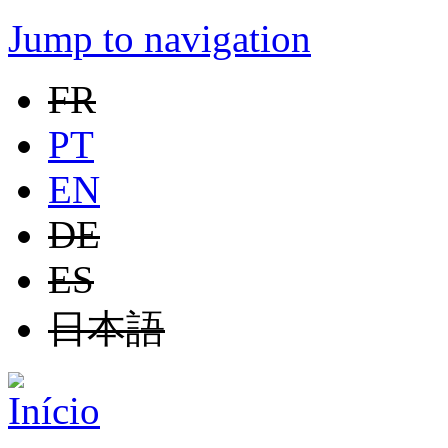
Jump to navigation
FR
PT
EN
DE
ES
日本語