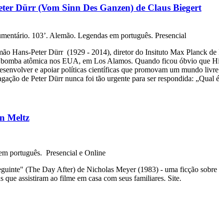
Peter Dürr (Vom Sinn Des Ganzen) de Claus Biegert
mentário. 103’. Alemão. Legendas em português. Presencial
emão Hans-Peter Dürr (1929 - 2014), diretor do Insituto Max Planck de 
ira bomba atômica nos EUA, em Los Alamos. Quando ficou óbvio que Hit
senvolver e apoiar políticas científicas que promovam um mundo livre
gação de Peter Dürr nunca foi tão urgente para ser respondida: „Qual é
an Meltz
em português. Presencial e Online
uinte" (The Day After) de Nicholas Meyer (1983) - uma ficção sobre a
 que assistiram ao filme em casa com seus familiares. Site.