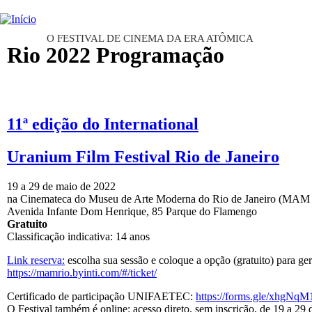
INTERNATIONAL URANIUM FI
O FESTIVAL DE CINEMA DA ERA ATÔMICA
Rio 2022 Programação
11ª edição do International
Uranium Film Festival Rio de Janeiro
19 a 29 de maio de 2022
na Cinemateca do Museu de Arte Moderna do Rio de Janeiro (MAM 
Avenida Infante Dom Henrique, 85 Parque do Flamengo
Gratuito
Classificação indicativa: 14 anos
Link reserva:
escolha sua sessão e coloque a opção (gratuito) para ger
https://mamrio.byinti.com/#/ticket/
Certificado de participação UNIFAETEC:
https://forms.gle/xhg
O Festival também é online: acesso direto, sem inscrição, de 19 a 29 d