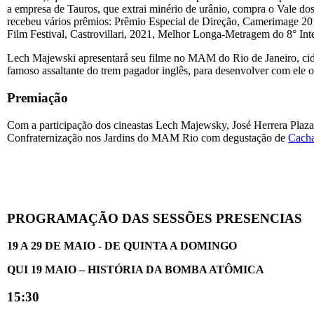
a empresa de Tauros, que extrai minério de urânio, compra o Vale dos
recebeu vários prêmios: Prêmio Especial de Direção, Camerimage 201
Film Festival, Castrovillari, 2021, Melhor Longa-Metragem do 8° Int
Lech Majewski apresentará seu filme no MAM do Rio de Janeiro, cida
famoso assaltante do trem pagador inglês, para desenvolver com ele o
Premiação
Com a participação dos cineastas Lech Majewsky, José Herrera Plaza 
Confraternização nos Jardins do MAM Rio com degustação de
Cacha
PROGRAMAÇÃO DAS SESSÕES PRESENCIAS
19 A 29 DE MAIO - DE QUINTA A DOMINGO
QUI 19 MAIO – HISTÓRIA DA BOMBA ATÔMICA
15:30