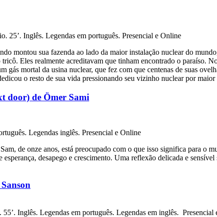
25’. Inglês. Legendas em português. Presencial e Online
ndo montou sua fazenda ao lado da maior instalação nuclear do mundo
tricô. Eles realmente acreditavam que tinham encontrado o paraíso. No
um gás mortal da usina nuclear, que fez com que centenas de suas ovel
dicou o resto de sua vida pressionando seu vizinho nuclear por maior 
ext door) de Ömer Sami
rtuguês. Legendas inglês. Presencial e Online
am, de onze anos, está preocupado com o que isso significa para o mund
de esperança, desapego e crescimento. Uma reflexão delicada e sensível 
k Sanson
55’. Inglês. Legendas em português. Legendas em inglês. Presencial 