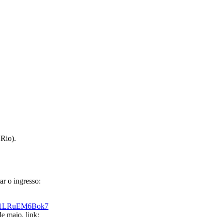
Jump to navigation
LM FESTIVAL
Rio).
ar o ingresso:
NqM1LRuEM6Bok7
e maio, link: