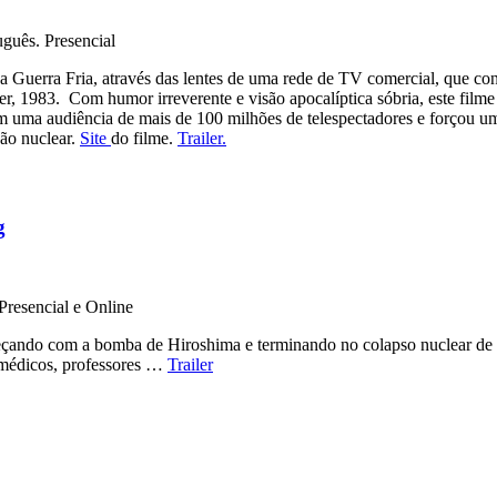
guês. Presencial
 Guerra Fria, através das lentes de uma rede de TV comercial, que con
r, 1983. Com humor irreverente e visão apocalíptica sóbria, este fil
m uma audiência de mais de 100 milhões de telespectadores e forçou 
ção nuclear.
Site
do filme.
Trailer.
g
Presencial e Online
eçando com a bomba de Hiroshima e terminando no colapso nuclear de 
s, médicos, professores …
Trailer