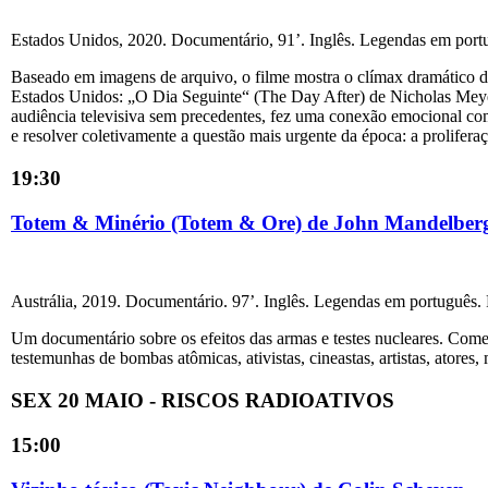
Estados Unidos, 2020. Documentário, 91’. Inglês. Legendas em portu
Baseado em imagens de arquivo, o filme mostra o clímax dramático da
Estados Unidos: „O Dia Seguinte“ (The Day After) de Nicholas Meye
audiência televisiva sem precedentes, fez uma conexão emocional co
e resolver coletivamente a questão mais urgente da época: a prolifera
19:30
Totem & Minério (Totem & Ore) de John Mandelber
Austrália, 2019. Documentário. 97’. Inglês. Legendas em português. 
Um documentário sobre os efeitos das armas e testes nucleares. Com
testemunhas de bombas atômicas, ativistas, cineastas, artistas, atore
SEX 20 MAIO - RISCOS RADIOATIVOS
15:00