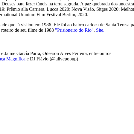
 Deuses para fazer túneis na terra sagrada. A paz quebrada dos ancest
9; Prêmio alla Carriera, Lucca 2020; Nova Visão, Sitges 2020; Melhor
ernational Uranium Film Festival Berlim, 2020.
de que já visitou em 1986. Ele foi ao bairro carioca de Santa Teres
 roteiro de seu filme de 1988
"Prisioneiro do Rio"
.
Site.
e Jaime García Parra, Odesson Alves Ferreira, entre outros
ça Magnífica
e DJ Flávio (@alivepopup)