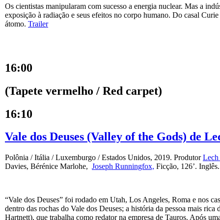
Os cientistas manipularam com sucesso a energia nuclear. Mas a indúst
exposição à radiação e seus efeitos no corpo humano. Do casal Curie
átomo.
Trailer
16:00
(T
apete vermelho /
Red carpet)
16:10
Vale dos Deuses (Valley of the Gods) de L
Polônia / Itália / Luxemburgo / Estados Unidos, 2019. Produtor
Lech
Davies, Bérénice Marlohe,
Joseph Runningfox,
Ficção, 126’. Inglê
“Vale dos Deuses” foi rodado em Utah, Los Angeles, Roma e nos caste
dentro das rochas do Vale dos Deuses; a história da pessoa mais ri
Hartnett), que trabalha como redator na empresa de Tauros. Após uma