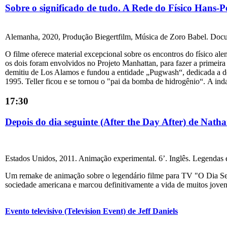
Sobre o significado de tudo. A Rede do Físico Hans-
Alemanha, 2020, Produção Biegertfilm, Música de Zoro Babel. Docu
O filme oferece material excepcional sobre os encontros do físico al
os dois foram envolvidos no Projeto Manhattan, para fazer a prime
demitiu de Los Alamos e fundou a entidade „Pugwash“, dedicada a de
1995. Teller ficou e se tornou o "pai da bomba de hidrogênio“. A inda
17:30
Depois do dia seguinte (After the Day After) de Nath
Estados Unidos, 2011. Animação experimental. 6’. Inglês. Legendas 
Um remake de animação sobre o legendário filme para TV "O Dia Seg
sociedade americana e marcou definitivamente a vida de muitos jovens
Evento televisivo (Television Event) de Jeff Daniels