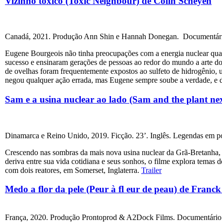
Vizinho tóxico (Toxic Neighbour) de Colin Scheyen
Canadá, 2021. Produção Ann Shin e Hannah Donegan. Documentário. 
Eugene Bourgeois não tinha preocupações com a energia nuclear qua
sucesso e ensinaram gerações de pessoas ao redor do mundo a arte do 
de ovelhas foram frequentemente expostos ao sulfeto de hidrogênio, 
negou qualquer ação errada, mas Eugene sempre soube a verdade, e de
Sam e a usina nuclear ao lado (Sam and the plant n
Dinamarca e Reino Unido, 2019. Ficção. 23’. Inglês. Legendas em po
Crescendo nas sombras da mais nova usina nuclear da Grã-Bretanha, S
deriva entre sua vida cotidiana e seus sonhos, o filme explora temas 
com dois reatores, em Somerset, Inglaterra.
Trailer
Medo a flor da pele (Peur à fl eur de peau) de Franc
França, 2020. Produção Prontoprod & A2Dock Films. Documentário. 