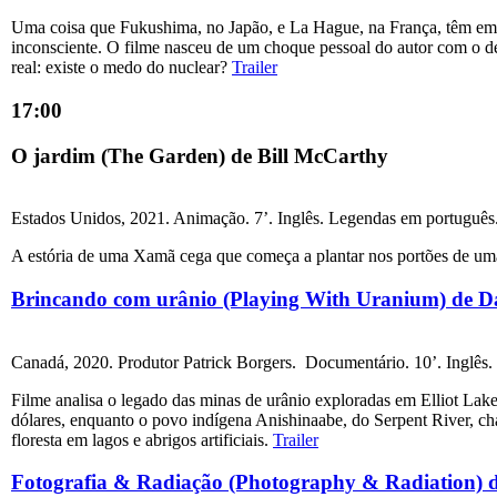
Uma coisa que Fukushima, no Japão, e La Hague, na França, têm em c
inconsciente. O filme nasceu de um choque pessoal do autor com o 
real: existe o medo do nuclear?
Trailer
17:00
O jardim (The Garden) de Bill McCarthy
Estados Unidos, 2021. Animação. 7’. Inglês. Legendas em português.
A estória de uma Xamã cega que começa a plantar nos portões de uma 
Brincando com urânio (Playing With Uranium) de D
Canadá, 2020. Produtor Patrick Borgers. Documentário. 10’. Inglês.
Filme analisa o legado das minas de urânio exploradas em Elliot Lak
dólares, enquanto o povo indígena Anishinaabe, do Serpent River, cha
floresta em lagos e abrigos artificiais.
Trailer
Fotografia & Radiação (Photography & Radiation) d