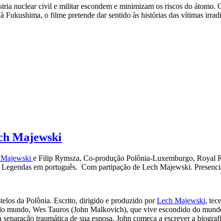
ria nuclear civil e militar escondem e minimizam os riscos do átomo. O 
 à Fukushima, o filme pretende dar sentido às histórias das vítimas ir
ech Majewski
 Majewski
e Filip Rymsza, Co-produção Polônia-Luxemburgo, Royal R
s. Legendas em português. Com partipação de Lech Majewski. Presenci
los da Polônia. Escrito, dirigido e produzido por
Lech Majewski
, tec
ca do mundo, Wes Tauros (John Malkovich), que vive escondido do mundo
 separação traumática de sua esposa, John começa a escrever a biograf