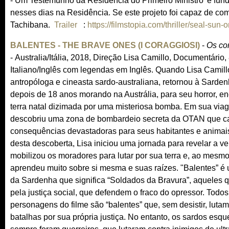
- Um Testemunho da Residência do Primeiro Ministro' é fun
nesses dias na Residência. Se este projeto foi capaz de com
Tachibana.
Trailer
(
:
https://filmstopia.com/thriller/seal-sun-ori
l
BALENTES - THE BRAVE ONES (I CORAGGIOSI)
-
Os co
i
- Australia/Itália, 2018, Direção Lisa Camillo, Documentário,
n
Italiano/Inglês com legendas em Inglês. Quando Lisa Camill
k
antropóloga e cineasta sardo-australiana, retornou à Sardenha
i
depois de 18 anos morando na Austrália, para seu horror, e
s
terra natal dizimada por uma misteriosa bomba. Em sua via
e
descobriu uma zona de bombardeio secreta da OTAN que 
x
consequências devastadoras para seus habitantes e animais.
t
desta descoberta, Lisa iniciou uma jornada para revelar a v
e
mobilizou os moradores para lutar por sua terra e, ao mesm
r
aprendeu muito sobre si mesma e suas raízes. "Balentes” é
n
da Sardenha que significa “Soldados da Bravura”, aqueles 
a
pela justiça social, que defendem o fraco do opressor. Todos
l
personagens do filme são “balentes” que, sem desistir, luta
)
batalhas por sua própria justiça. No entanto, os sardos es