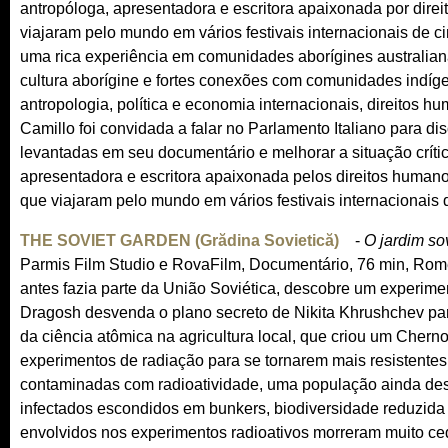
antropóloga, apresentadora e escritora apaixonada por dire
viajaram pelo mundo em vários festivais internacionais de 
uma rica experiência em comunidades aborígines australiana
cultura aborígine e fortes conexões com comunidades indíg
antropologia, política e economia internacionais, direitos h
Camillo foi convidada a falar no Parlamento Italiano para d
levantadas em seu documentário e melhorar a situação crític
apresentadora e escritora apaixonada pelos direitos humano
que viajaram pelo mundo em vários festivais internacionais 
THE SOVIET GARDEN (Grădina Sovietică)
(
-
O jardim so
Parmis Film Studio e RovaFilm, Documentário, 76 min, Rom
l
antes fazia parte da União Soviética, descobre um experimen
i
Dragosh desvenda o plano secreto de Nikita Khrushchev para
n
da ciência atômica na agricultura local, que criou um Chern
k
experimentos de radiação para se tornarem mais resistentes 
i
contaminadas com radioatividade, uma população ainda des
s
infectados escondidos em bunkers, biodiversidade reduzida
e
envolvidos nos experimentos radioativos morreram muito ced
x