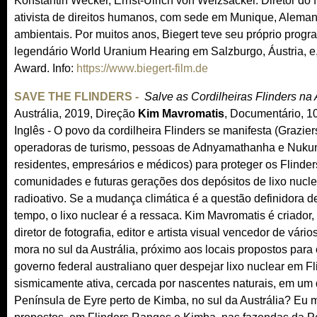
Konstantin Wecker, Ernst-Ulrich von Weizsäcker. Diretor do fil
ativista de direitos humanos, com sede em Munique, Alemanh
ambientais. Por muitos anos, Biegert teve seu próprio progr
legendário World Uranium Hearing em Salzburgo, Áustria, e,
Award. Info:
https://www.biegert-film.de
(
l
SAVE THE FLINDERS -
Salve as Cordilheiras Flinders na 
i
Austrália, 2019, Direção
Kim Mavromatis
, Documentário, 1
n
Inglês - O povo da cordilheira Flinders se manifesta (Grazier
k
operadoras de turismo, pessoas de Adnyamathanha e Nuku
i
residentes, empresários e médicos) para proteger os Flinder
s
comunidades e futuras gerações dos depósitos de lixo nucle
e
radioativo. Se a mudança climática é a questão definidora 
x
tempo, o lixo nuclear é a ressaca. Kim Mavromatis é criador,
t
diretor de fotografia, editor e artista visual vencedor de vári
e
mora no sul da Austrália, próximo aos locais propostos para 
r
governo federal australiano quer despejar lixo nuclear em 
n
sismicamente ativa, cercada por nascentes naturais, em um d
a
Península de Eyre perto de Kimba, no sul da Austrália? Eu mo
l