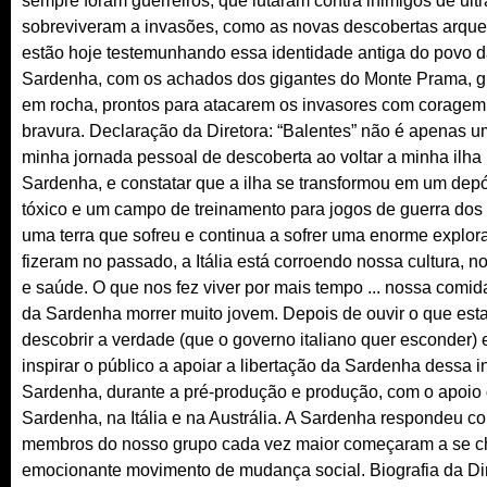
sempre foram guerreiros, que lutaram contra inimigos de ult
sobreviveram a invasões, como as novas descobertas arque
estão hoje testemunhando essa identidade antiga do povo 
Sardenha, com os achados dos gigantes do Monte Prama, g
em rocha, prontos para atacarem os invasores com coragem
bravura. Declaração da Diretora: “Balentes” não é apenas um
minha jornada pessoal de descoberta ao voltar a minha ilha 
Sardenha, e constatar que a ilha se transformou em um depós
tóxico e um campo de treinamento para jogos de guerra dos
uma terra que sofreu e continua a sofrer uma enorme explor
fizeram no passado, a Itália está corroendo nossa cultura, 
e saúde. O que nos fez viver por mais tempo ... nossa comi
da Sardenha morrer muito jovem. Depois de ouvir o que estav
descobrir a verdade (que o governo italiano quer esconder) 
inspirar o público a apoiar a libertação da Sardenha dessa i
Sardenha, durante a pré-produção e produção, com o apoio
Sardenha, na Itália e na Austrália. A Sardenha respondeu c
membros do nosso grupo cada vez maior começaram a se ch
emocionante movimento de mudança social. Biografia da Dir