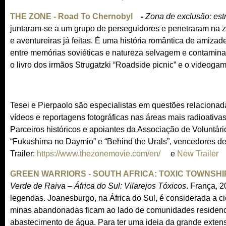
l
l
THE ZONE - Road To Chernobyl
(
-
Zona de exclusão: est
)
i
juntaram-se a um grupo de perseguidores e penetraram na z
l
n
e aventureiras já feitas. É uma história romântica de ami
i
k
entre memórias soviéticas e natureza selvagem e contamina
n
i
o livro dos irmãos Strugatzki “Roadside picnic” e o videogam
k
s
i
e
s
x
e
Tesei e Pierpaolo são especialistas em questões relacionad
t
x
vídeos e reportagens fotográficas nas áreas mais radioativ
e
t
Parceiros históricos e apoiantes da Associação de Volunt
r
e
“Fukushima no Daymio” e “Behind the Urals”, vencedores de 
n
r
Trailer:
https://www.thezonemovie.com/en/
(
e
New Trailer
a
(
n
l
l
l
GREEN WARRIORS - SOUTH AFRICA: TOXIC TOWNSHIP
a
i
)
i
Verde de Raiva – África do Sul: Vilarejos Tóxicos
l
. França, 
n
n
legendas. Joanesburgo, na África do Sul, é considerada a 
)
k
k
minas abandonadas ficam ao lado de comunidades residenci
i
i
abastecimento de água. Para ter uma ideia da grande exten