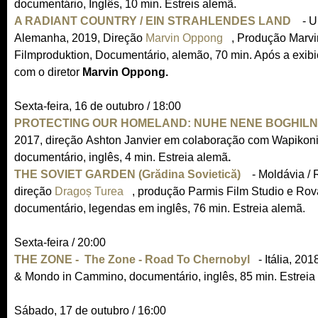
documentário, Inglês, 10 min. Estreis alemã.
l
s
A RADIANT COUNTRY / EIN STRAHLENDES LAND
i
e
(
- U
Alemanha, 2019, Direção
n
Marvin Oppong
x
(
, Produção Marv
l
Filmproduktion, Documentário, alemão, 70 min. Após a exib
k
t
l
i
com o diretor
Marvin Oppong.
i
e
i
n
s
r
n
k
Sexta-feira, 16 de outubro / 18:00
e
n
k
i
PROTECTING OUR HOMELAND: NUHE NENE BOGHILNI
x
a
i
s
2017, direção Ashton Janvier em colaboração com Wapikoni
t
l
s
e
documentário, inglês, 4 min. Estreia alemã
e
)
e
.
x
THE SOVIET GARDEN (Grădina Sovietică)
r
x
(
- Moldávia /
t
direção
Dragoș Turea
(
, produção Parmis Film Studio e Rov
n
t
l
e
documentário, legendas em inglês, 76 min. Estreia alemã.
l
a
e
i
r
i
l
r
n
n
Sexta-feira / 20:00
n
)
n
k
a
THE ZONE - The Zone - Road To Chernobyl
k
a
i
(
- Itália, 20
l
& Mondo in Cammino, documentário, inglês, 85 min. Estreia 
i
l
s
l
)
s
)
e
i
Sábado, 17 de outubro / 16:00
e
x
n