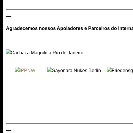
a
n
_______________________________________________
i
d
__
l
s
)
e
Agradecemos nossos Apoiadores e Parceiros do Internati
-
m
a
i
l
)
_______________________________________________
__