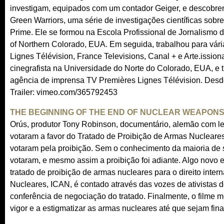
s
s
investigam, equipados com um contador Geiger, e descobrem
e
e
Green Warriors, uma série de investigações científicas sobr
x
x
Prime. Ele se formou na Escola Profissional de Jornalismo 
t
t
of Northern Colorado, EUA. Em seguida, trabalhou para v
e
e
Lignes Télévision, France Televisions, Canal + e Arte.issio
r
r
cinegrafista na Universidade do Norte do Colorado, EUA, e
n
n
agência de imprensa TV Premières Lignes Télévision. Desde 
a
a
Trailer: vimeo.com/365792453
l
l
)
)
THE BEGINNING OF THE END OF NUCLEAR WEAPON
Orús, produtor Tony Robinson, documentário, alemão com le
votaram a favor do Tratado de Proibição de Armas Nuclear
votaram pela proibição. Sem o conhecimento da maioria de 
votaram, e mesmo assim a proibição foi adiante. Algo novo 
tratado de proibição de armas nucleares para o direito inte
Nucleares, ICAN, é contado através das vozes de ativistas d
conferência de negociação do tratado. Finalmente, o filme m
vigor e a estigmatizar as armas nucleares até que sejam fin