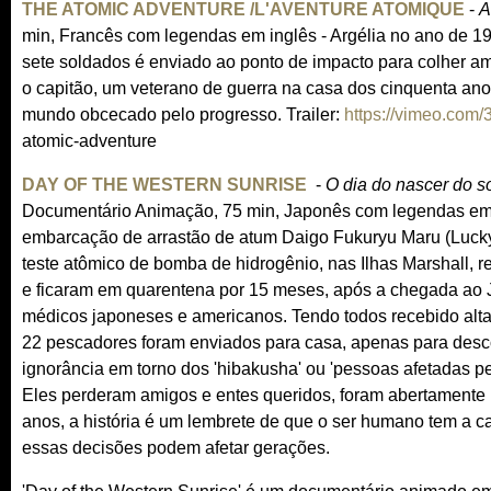
THE ATOMIC ADVENTURE /L'AVENTURE ATOMIQUE
-
A
min, Francês com legendas em inglês - Argélia no ano de 1
sete soldados é enviado ao ponto de impacto para colher am
o capitão, um veterano de guerra na casa dos cinquenta 
mundo obcecado pelo progresso. Trailer:
https://vimeo.com
atomic-adventure
DAY OF THE WESTERN SUNRISE
-
O dia do nascer do s
Documentário Animação, 75 min, Japonês com legendas em 
embarcação de arrastão de atum Daigo Fukuryu Maru (Lucky
teste atômico de bomba de hidrogênio, nas Ilhas Marshall, 
e ficaram em quarentena por 15 meses, após a chegada ao Ja
médicos japoneses e americanos. Tendo todos recebido alt
22 pescadores foram enviados para casa, apenas para desco
ignorância em torno dos 'hibakusha' ou 'pessoas afetadas 
Eles perderam amigos e entes queridos, foram abertamente 
anos, a história é um lembrete de que o ser humano tem a c
essas decisões podem afetar gerações.