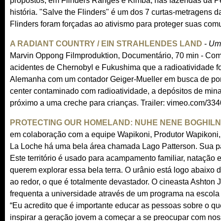
propostos, em Flinders Ranges e Kimba, nas fazendas da Pen
)
história. "Salve the Flinders" é um dos 7 curtas-metragens d
Flinders foram forçadas ao ativismo para proteger suas co
A RADIANT COUNTRY / EIN STRAHLENDES LAND
-
Um 
Marvin Oppong Filmproduktion, Documentário, 70 min - Como
acidentes de Chernobyl e Fukushima que a radioatividade foi
Alemanha com um contador Geiger-Mueller em busca de ponto
center contaminado com radioatividade, a depósitos de mina
próximo a uma creche para crianças. Trailer: vimeo.com/33
PROTECTING OUR HOMELAND: NUHE NENE BOGHILN
em colaboração com a equipe Wapikoni, Produtor Wapikoni, 
La Loche há uma bela área chamada Lago Patterson. Sua pa
Este território é usado para acampamento familiar, natação 
querem explorar essa bela terra. O urânio está logo abaixo d
ao redor, o que é totalmente devastador. O cineasta Ashto
frequenta a universidade através de um programa na escola 
“Eu acredito que é importante educar as pessoas sobre o q
inspirar a geração jovem a começar a se preocupar com nos