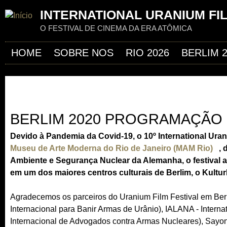
Jum
INTERNATIONAL URANIUM FI
O FESTIVAL DE CINEMA DA ERA ATÔMICA
HOME
SOBRE NOS
RIO 2026
BERLIM 
BERLIM 2020 PROGRAMAÇÃO
Devido à Pandemia da Covid-19, o 10º International Uran
Museu de Arte Moderna do Rio de Janeiro (MAM Rio)
(
, 
Ambiente e Segurança Nuclear da Alemanha, o festival a
l
em um dos
maiores centros culturais de Berlim, o Kultu
i
n
Agradecemos os parceiros do Uranium Film Festival em Ber
k
Internacional para Banir Armas de Urânio), IALANA - Intern
i
Internacional de Advogados contra Armas Nucleares), Sayon
s