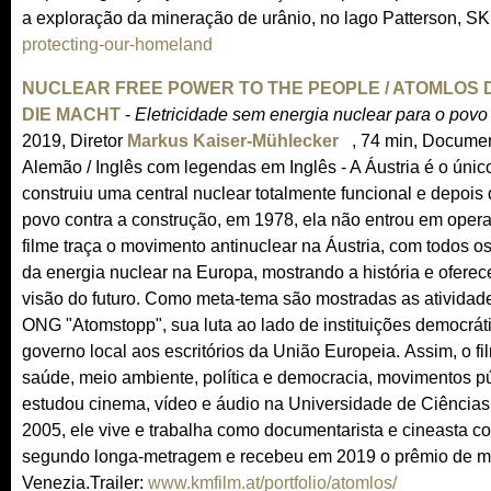
a exploração da mineração de urânio, no lago Patterson, SK
protecting-our-homeland
(
l
NUCLEAR FREE POWER TO THE PEOPLE / ATOMLOS
i
DIE MACHT
-
Eletricidade sem energia nuclear para o povo
n
2019, Diretor
Markus Kaiser-Mühlecker
(
, 74 min, Documen
k
Alemão / Inglês com legendas em Inglês - A Áustria é o únic
l
i
construiu uma central nuclear totalmente funcional e depois 
i
s
povo contra a construção, em 1978, ela não entrou em oper
n
e
filme traça o movimento antinuclear na Áustria, com todos o
k
x
da energia nuclear na Europa, mostrando a história e ofer
i
t
visão do futuro. Como meta-tema são mostradas as atividad
s
e
ONG "Atomstopp", sua luta ao lado de instituições democrát
e
r
governo local aos escritórios da União Europeia. Assim, o fi
x
n
saúde, meio ambiente, política e democracia, movimentos pú
t
a
estudou cinema, vídeo e áudio na Universidade de Ciências
e
l
2005, ele vive e trabalha como documentarista e cineasta cor
r
)
segundo longa-metragem e recebeu em 2019 o prêmio de m
n
Venezia.Trailer:
www.kmfilm.at/portfolio/atomlos/
a
(