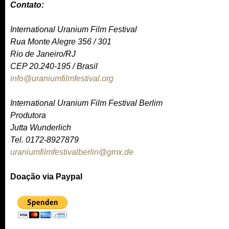
Contato:
n
d
International Uranium Film Festival
s
Rua Monte Alegre 356 / 301
e
Rio de Janeiro/RJ
-
CEP 20.240-195 / Brasil
m
info@uraniumfilmfestival.org
(
a
l
i
International Uranium Film Festival Berlim
i
l
Produtora
n
)
Jutta Wunderlich
k
Tel. 0172-8927879
s
uraniumfilmfestivalberlin@gmx.de
e
(
n
l
Doação via Paypal
d
i
s
n
e
k
-
s
m
e