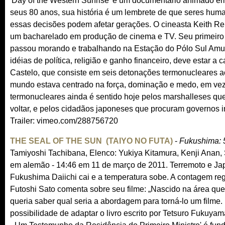
'Day of the Western Sunrise' é um documentário animado e
seus 80 anos, sua história é um lembrete de que seres huma
essas decisões podem afetar gerações. O cineasta Keith Rei
um bacharelado em produção de cinema e TV. Seu primeiro 
passou morando e trabalhando na Estação do Pólo Sul Amun
idéias de política, religião e ganho financeiro, deve estar 
Castelo, que consiste em seis detonações termonucleares 
mundo estava centrado na força, dominação e medo, em vez 
termonucleares ainda é sentido hoje pelos marshalleses q
voltar, e pelos cidadãos japoneses que procuram governos in
Trailer: vimeo.com/288756720
THE SEAL OF THE SUN (TAIYO NO FUTA)
-
Fukushima: 5
Tamiyoshi Tachibana, Elenco: Yukiya Kitamura, Kenji Anan
em alemão - 14:46 em 11 de março de 2011. Terremoto e Jap
Fukushima Daiichi cai e a temperatura sobe. A contagem re
Futoshi Sato comenta sobre seu filme: „Nascido na área que 
queria saber qual seria a abordagem para torná-lo um filme.
possibilidade de adaptar o livro escrito por Tetsuro Fukuyam