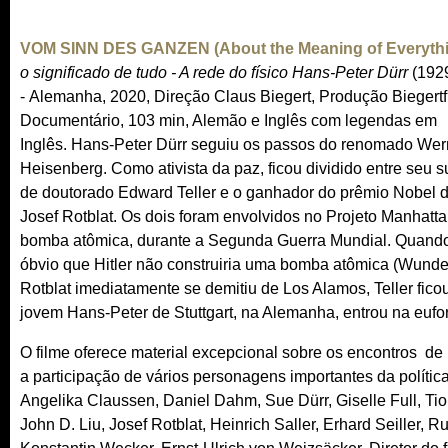
e
s
r
e
VOM SINN DES GANZEN (About the Meaning of Everyth
n
x
o significado de tudo
- A rede do físico Hans-Peter Dürr
(1929
a
t
- Alemanha, 2020, Direção Claus Biegert, Produção Biegertf
l
e
Documentário, 103 min, Alemão e Inglês com legendas em
)
r
Inglês. Hans-Peter Dürr seguiu os passos do renomado Wer
n
Heisenberg. Como ativista da paz, ficou dividido entre seu s
a
de doutorado Edward Teller e o ganhador do prêmio Nobel 
l
Josef Rotblat. Os dois foram envolvidos no Projeto Manhatta
)
bomba atômica, durante a Segunda Guerra Mundial. Quando
óbvio que Hitler não construiria uma bomba atômica (Wunde
Rotblat imediatamente se demitiu de Los Alamos, Teller fico
jovem Hans-Peter de Stuttgart, na Alemanha, entrou na eufo
O filme oferece material excepcional sobre os encontros de 
a participação de vários personagens importantes da polític
Angelika Claussen, Daniel Dahm, Sue Dürr, Giselle Full, Tio
John D. Liu, Josef Rotblat, Heinrich Saller, Erhard Seiller,