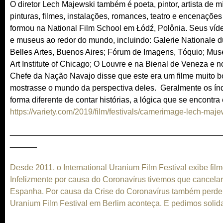
n
O diretor Lech Majewski também é poeta, pintor, artista de m
l
a
pinturas, filmes, instalações, romances, teatro e encenaçõe
)
l
formou na National Film School em Łódź, Polônia. Seus víde
)
e museus ao redor do mundo, incluindo: Galerie Nationale d
Belles Artes, Buenos Aires; Fórum de Imagens, Tóquio; Museu
Art Institute of Chicago; O Louvre e na Bienal de Veneza e
Chefe da Nação Navajo disse que este era um filme muito b
mostrasse o mundo da perspectiva deles. Geralmente os índ
forma diferente de contar histórias, a lógica que se encontra
https://variety.com/2019/film/festivals/camerimage-lech-majew
_______________________________________________
______
Desde 2011, o International Uranium Film Festival exibe fil
Infelizmente por causa do Coronavírus tivemos que cancelar n
Espanha. Por causa da Crise do Coronavírus também perde
Uranium Film Festival em Berlim aconteça. E pedimos solid