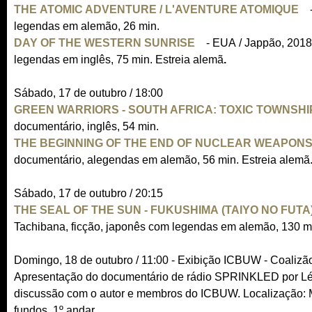
THE ATOMIC ADVENTURE / L'AVENTURE ATOMIQUE
x
t
k
(
legendas em alemão, 26 min.
t
e
i
l
DAY OF THE WESTERN SUNRISE
e
(
- EUA / Jappão, 2018
r
s
i
legendas em inglês, 75 min. Estreia alemã
r
l
.
n
e
n
n
i
a
x
k
Sábado, 17 de outubro / 18:00
a
n
l
t
i
GREEN WARRIORS - SOUTH AFRICA: TOXIC TOWNSH
l
k
)
e
s
documentário, inglês, 54 min.
)
i
r
e
THE BEGINNING OF THE END OF NUCLEAR WEAPON
s
n
x
documentário, alegendas em alemão, 56 min. Estreia alemã. 
e
a
t
x
l
e
Sábado, 17 de outubro / 20:15
t
)
r
THE SEAL OF THE SUN - FUKUSHIMA (TAIYO NO FUTA
e
n
Tachibana, ficção, japonês com legendas em alemão, 130 m
r
a
n
l
Domingo, 18 de outubro / 11:00 - Exibição ICBUW - Coalizão
a
)
Apresentação do documentário de rádio SPRINKLED por Léa
l
discussão com o autor e membros do ICBUW. Localização: Mar
)
fundos, 1º andar.