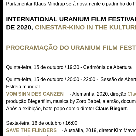
Parlamentar Klaus Mindrup será novamente o padrinho do Fe
e
x
INTERNATIONAL URANIUM FILM FESTIVA
t
e
DE 2020,
CINESTAR-KINO IN THE KULTU
r
n
PROGRAMAÇÃO DO URANIUM FILM FESTI
a
l
)
Quinta-feira, 15 de outubro / 19:30 - Cerimônia de Abertura
Quinta-feira, 15 de outubro / 20:00 - 22:00 - Sessão de Abert
Estreia mundial
VOM SINN DES GANZEN
(
- Alemanha, 2020, direção
Cla
produção Biegertfilm, musica by Zoro Babel, alemão, docume
l
Após a exibição, bate-papo com o diretor
i
Claus Biegert.
n
Sexta-feira, 16 de outubro / 16:00
k
SAVE THE FLINDERS
(
- Austrália, 2019, diretor Kim Mavr
i