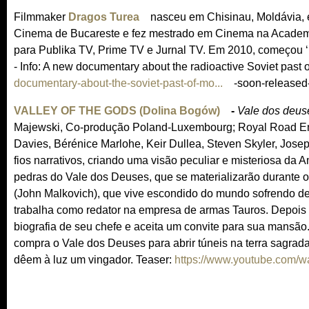
t
Filmmaker
Dragos Turea
(
nasceu em Chisinau, Moldávia,
e
Cinema de Bucareste e fez mestrado em Cinema na Academia
l
r
para Publika TV, Prime TV e Jurnal TV. Em 2010, começou ‘’ 
i
n
- Info: A new documentary about the radioactive Soviet past
n
a
documentary-about-the-soviet-past-of-mo...
k
(
-soon-released-
l
i
l
)
VALLEY OF THE GODS (Dolina Bogów)
(
-
Vale dos deus
s
i
Majewski, Co-produção Poland-Luxembourg; Royal Road Ente
l
e
n
Davies, Bérénice Marlohe, Keir Dullea, Steven Skyler, Josep
i
x
k
fios narrativos, criando uma visão peculiar e misteriosa da
n
t
i
pedras do Vale dos Deuses, que se materializarão durante o 
k
e
s
(John Malkovich), que vive escondido do mundo sofrendo de 
i
r
e
trabalha como redator na empresa de armas Tauros. Depois
s
n
x
biografia de seu chefe e aceita um convite para sua mansão
e
a
t
compra o Vale dos Deuses para abrir túneis na terra sagra
x
l
e
dêem à luz um vingador. Teaser:
https://www.youtube.com
t
)
r
e
n
r
a