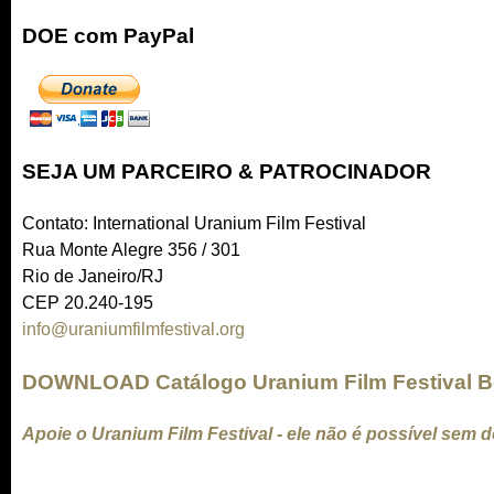
DOE com PayPal
SEJA UM PARCEIRO & PATROCINADOR
Contato: International Uranium Film Festival
Rua Monte Alegre 356 / 301
Rio de Janeiro/RJ
CEP 20.240-195
info@uraniumfilmfestival.org
(
l
DOWNLOAD Catálogo Uranium Film Festival Be
i
n
Apoie o Uranium Film Festival - ele não é possível sem 
k
s
e