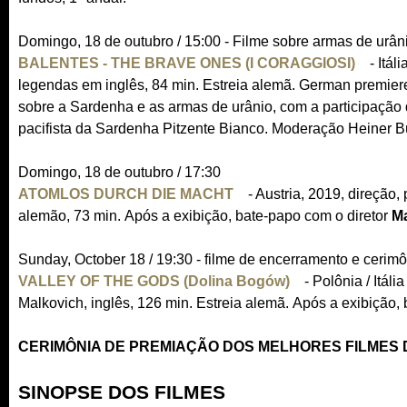
Domingo, 18 de outubro / 15:00 - Filme sobre armas de ur
BALENTES - THE BRAVE ONES (I CORAGGIOSI)
(
- Itál
legendas em inglês, 84 min. Estreia alemã. German premiere
l
sobre a Sardenha e as armas de urânio, com a participação d
i
pacifista da Sardenha Pitzente Bianco. Moderação Heiner B
n
k
Domingo, 18 de outubro / 17:30
i
ATOMLOS DURCH DIE MACHT
(
- Austria, 2019, direção
s
alemão, 73 min. Após a exibição, bate-papo com o diretor
l
e
Ma
i
x
Sunday, October 18 / 19:30 - filme de encerramento e cerim
n
t
VALLEY OF THE GODS (Dolina Bogów)
k
(
- Polônia / Itál
e
Malkovich, inglês, 126 min. Estreia alemã. Após a exibição,
i
l
r
s
i
n
CERIMÔNIA DE PREMIAÇÃO DOS MELHORES FILMES D
e
n
a
x
k
l
SINOPSE DOS FILMES
t
i
)