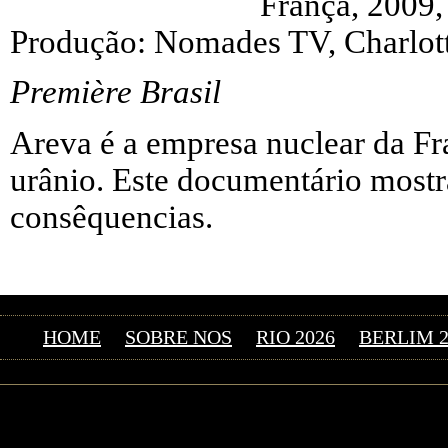
França, 2009,
Produção: Nomades TV, Charlot
Première Brasil
Areva é a empresa nuclear da Fr
urânio. Este documentário mostr
consêquencias.
HOME
SOBRE NOS
RIO 2026
BERLIM 2
©2026 Uranium Film Fes