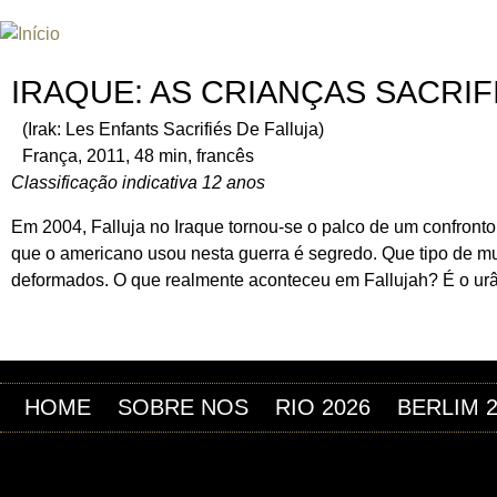
Jum
INTERNATIONAL URANIUM FIL
O FESTIVAL DE CINEMA DA ERA ATÔMICA
IRAQUE: AS CRIANÇAS SACRIF
(Irak: Les Enfants Sacrifiés De Falluja)
França, 2011, 48 min, francês
Classificação indicativa 12 anos
Em 2004, Falluja no Iraque tornou-se o palco de um confronto
que o americano usou nesta guerra é segredo. Que tipo de 
deformados. O que realmente aconteceu em Fallujah? É o ur
HOME
SOBRE NOS
RIO 2026
BERLIM 