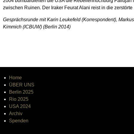
2004 bombardierten die USA die Rebellenhochburg Fallujah 
zwischen Ruinen. Der Iraker Feurat Alani reist in die zerstörte 
Gesprächsrunde mit Karin Leukefeld (Korrespondent), Markus
Kimmich (ICBUW) (Berlin 2014)
Home
ÜBER UNS
Berlin 2025
Rio 2025
USA 2024
Archiv
Spenden