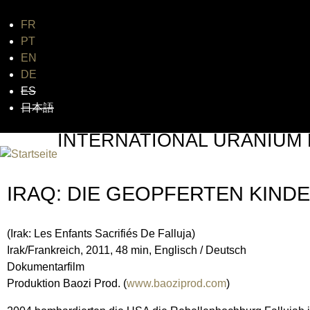
FR
Jum
PT
EN
DE
ES
日本語
INTERNATIONAL URANIUM 
DAS GLOBALE FILMFESTIVAL DES ATOMAREN ZEI
IRAQ: DIE GEOPFERTEN KIND
(Irak: Les Enfants Sacrifiés De Falluja)
Irak/Frankreich, 2011, 48 min, Englisch / Deutsch
Dokumentarfilm
Produktion Baozi Prod. (
www.baoziprod.com
)