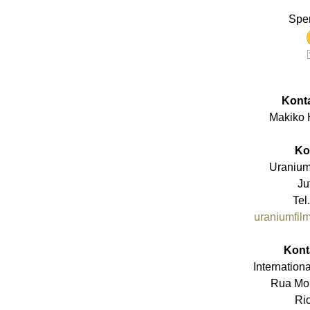
Spe
Konta
Makiko 
Ko
Uranium 
Ju
Tel
uraniumfil
Kont
Internation
Rua Mon
Ri