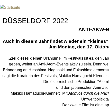
Jum
INTERNATIONAL URANIUM F
DAS GLOBALE FILMFESTIVAL DES ATOMAREN Z
DÜSSELDORF 2022
ANTI-AKW-
Auch in diesem Jahr findet wieder ein "kleines" 
Am Montag, den 17. Oktob
„Ziel dieses kleinen Uranium Film Festivals ist es, den J
geben, weiter an Anti-Atom-Events aktiv zu sein. Denn w
Erinnerung an Hiroshima, Nagasaki und Fukushima demonstriere
sagt die Kuratorin des Festivals, Makiko Hamaguchi-Klenner, 
Die österreichische Produktion "Atom
und den japanischen Animation
Makiko Hamaguchi-Klenner: "Mit
Atomlos durch die Mac
Umweltpolitik ta
Der zweite Film ist eine j