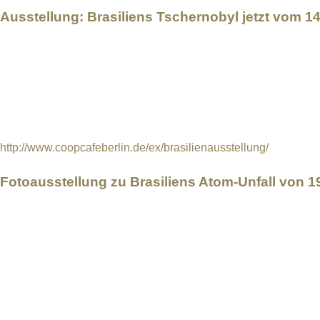
Ausstellung: Brasiliens Tschernobyl jetzt vom 1
Die Ausstellung des Journalisten und Fotografen Norbert Sucha
Lateinamerikas, der vor 30 Jahren, im September 1987, in der 
geschah. Hunderte von Menschen wurden mit radioaktivem Cesi
Die Fotoausstellung zu Brasiliens „vergessenem“ radioaktiven U
Berlin im vergangenen Jahr und wird jetzt während der Berlinale
http://www.coopcafeberlin.de/ex/brasilienausstellung/
Fotoausstellung zu Brasiliens Atom-Unfall von 1
Die Fotoausstellung zu Brasiliens „vergessenem“ radioaktiven U
Festivals in Berlin vom 10. bis 15. Oktober 2017. Nun soll di
Gebühren und Übernahme der Transportkosten ausgeliehen w
Im September 1987, vor genau 30 Jahren finden In der Ruine e
zurückgelassenes Bestrahlungsgerät. Sie brechen die Strahlenk
Gramm hochradioaktives Cäsium-137 kontaminieren Hunderte 