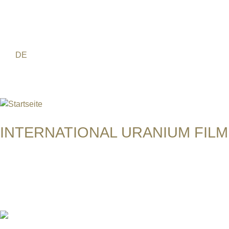
Jump to navigation
FR
PT
EN
DE
ES
日本語
INTERNATIONAL URANIUM FILM
Das Globale Filmfestival des Atomaren Zeitalters
BRASILIENS TSCHERNOBYL IN 