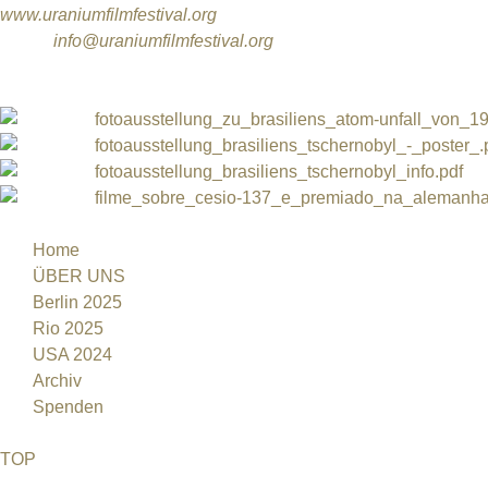
www.uraniumfilmfestival.org
Email:
info@uraniumfilmfestival.org
PHONE: (0055) (21) 2507 6704
Files:
fotoausstellung_zu_brasiliens_atom-unfall_von_1
fotoausstellung_brasiliens_tschernobyl_-_poster_.
fotoausstellung_brasiliens_tschernobyl_info.pdf
filme_sobre_cesio-137_e_premiado_na_alemanha_
Home
ÜBER UNS
Berlin 2025
Rio 2025
USA 2024
Archiv
Spenden
TOP
©2026 Uranium Film Festival. All Rights Reserved.