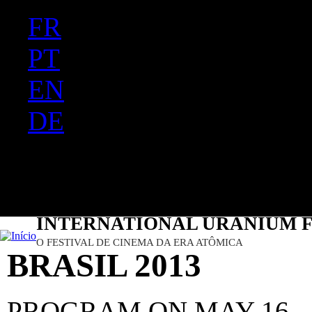
FR
Ju
PT
EN
DE
ES
日本語
INTERNATIONAL URANIUM F
O FESTIVAL DE CINEMA DA ERA ATÔMICA
BRASIL 2013
PROGRAM ON MAY 16 -