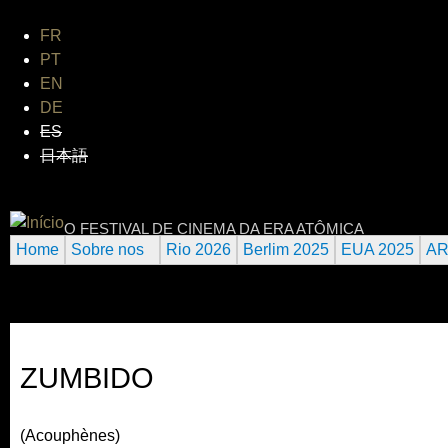
Jum
FR
PT
EN
DE
ES
日本語
INTERNATIONAL URANIUM FI
O FESTIVAL DE CINEMA DA ERA ATÔMICA
Home
Sobre nos
Rio 2026
Berlim 2025
EUA 2025
AR
ZUMBIDO
(Acouphènes)