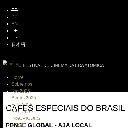
Jum
FR
PT
EN
DE
ES
日本語
INTERNATIONAL URANIUM FI
O FESTIVAL DE CINEMA DA ERA ATÔMICA
Home
Sobre nos
Rio 2026
Berlim 2025
EUA 2025
CAFÉS ESPECIAIS DO BRASIL
ARQUIVO
INSCRIÇÕES
PENSE GLOBAL - AJA LOCAL!
APOIE