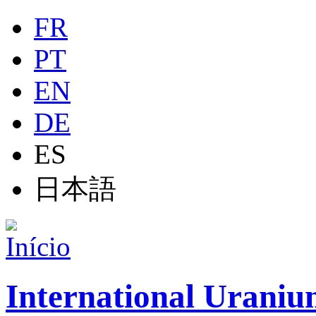
Jump to navigation
FR
PT
EN
DE
ES
日本語
International Uraniu