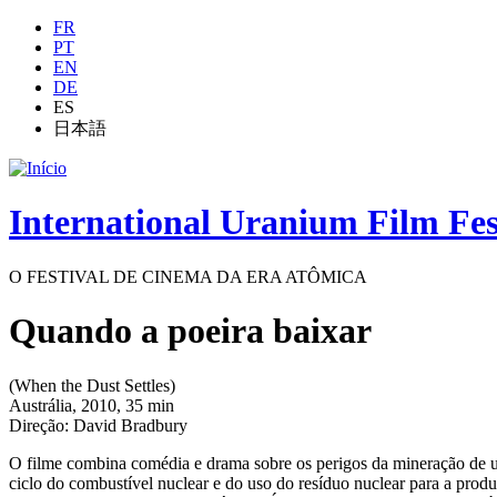
Jump to navigation
FR
PT
EN
DE
ES
日本語
International Uranium Film Fes
O FESTIVAL DE CINEMA DA ERA ATÔMICA
Quando a poeira baixar
(When the Dust Settles)
Austrália, 2010, 35 min
Direção: David Bradbury
O filme combina comédia e drama sobre os perigos da mineração de u
ciclo do combustível nuclear e do uso do resíduo nuclear para a prod