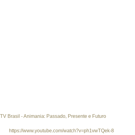
Jump to navigation
INTERNATIONAL URANIUM FILM FE
O FESTIVAL DE CINEMA DA ERA ATÔMICA
URANIUM FILM FESTIVAL NA MÍ
Desde 2011, o International Uranium Film Festiva
E milhões de pessoas conheceram o festival e os
pequena visão geral das publicações no Brasil, 
BRASIL
TV Brasil - Animania: Passado, Presente e Futuro
https://www.youtube.com/watch?v=ph1vwTQek-8