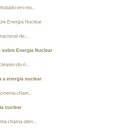
etratado-em-mo...
bre Energia Nuclear
nacional-de...
s sobre Energia Nuclear
leares-do-ri...
 a energia nuclear
e-cinema-cham...
ia nuclear
nema-chama-aten...