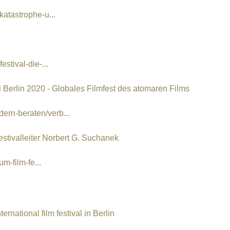
katastrophe-u...
stival-die-...
rlin 2020 - Globales Filmfest des atomaren Films
ern-beraten/verb...
ivalleiter Norbert G. Suchanek
um-film-fe...
rnational film festival in Berlin