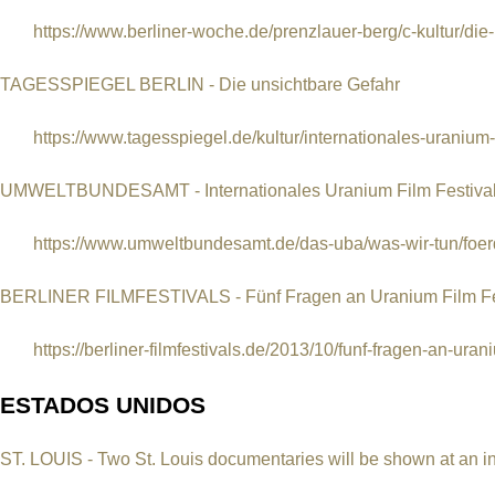
https://www.berliner-woche.de/prenzlauer-berg/c-kultur/die-
TAGESSPIEGEL BERLIN - Die unsichtbare Gefahr
https://www.tagesspiegel.de/kultur/internationales-uranium-fe
UMWELTBUNDESAMT - Internationales Uranium Film Festival Be
https://www.umweltbundesamt.de/das-uba/was-wir-tun/foerd
BERLINER FILMFESTIVALS - Fünf Fragen an Uranium Film Fest
https://berliner-filmfestivals.de/2013/10/funf-fragen-an-urani
ESTADOS UNIDOS
ST. LOUIS - Two St. Louis documentaries will be shown at an inte