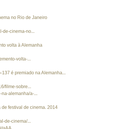
nema no Rio de Janeiro
l-de-cinema-no...
to volta à Alemanha
emento-volta-...
-137 é premiado na Alemanha...
6/filme-sobre...
-na-alemanha/a-...
 festival de cinema. 2014
al-de-cinema/...
AtaAA