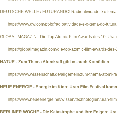
DEUTSCHE WELLE / FUTURANDO! Radioatividade é o tema 
https://www.dw.com/pt-br/radioatividade-e-o-tema-do-futu
GLOBAL MAGAZIN - Die Top Atomic Film Awards des 10. Urani
https://globalmagazin.com/die-top-atomic-film-awards-des-1
NATUR - Zum Thema Atomkraft gibt es auch Komödien
https://www.wissenschaft.de/allgemein/zum-thema-atomkraft
NEUE ENERGIE - Energie im Kino: Uran Film Festival kom
https://www.neueenergie.net/wissen/technologien/uran-film-
BERLINER WOCHE - Die Katastrophe und ihre Folgen: Urani