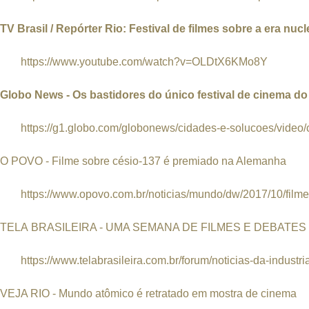
TV Brasil / Repórter Rio: Festival de filmes sobre a era nu
https://www.youtube.com/watch?v=OLDtX6KMo8Y
Globo News - Os bastidores do único festival de cinema d
https://g1.globo.com/globonews/cidades-e-solucoes/video/c
O POVO - Filme sobre césio-137 é premiado na Alemanha
https://www.opovo.com.br/noticias/mundo/dw/2017/10/filme-
TELA BRASILEIRA - UMA SEMANA DE FILMES E DEBAT
https://www.telabrasileira.com.br/forum/noticias-da-industri
VEJA RIO - Mundo atômico é retratado em mostra de cinema