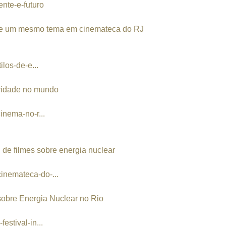
ente-e-futuro
sobre um mesmo tema em cinemateca do RJ
ilos-de-e...
tividade no mundo
cinema-no-r...
 de filmes sobre energia nuclear
cinemateca-do-...
s sobre Energia Nuclear no Rio
estival-in...