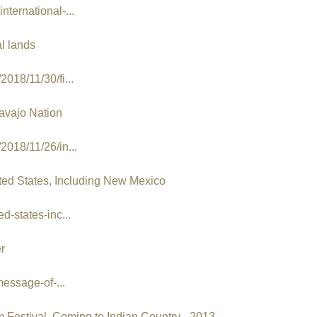
nternational-...
al lands
018/11/30/fi...
Navajo Nation
2018/11/26/in...
d States, Including New Mexico
d-states-inc...
r
message-of-...
estival, Coming to Indian Country - 2013