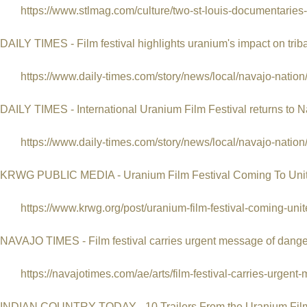
https://www.stlmag.com/culture/two-st-louis-documentaries-i
DAILY TIMES - Film festival highlights uranium's impact on trib
https://www.daily-times.com/story/news/local/navajo-nation/2
DAILY TIMES - International Uranium Film Festival returns to 
https://www.daily-times.com/story/news/local/navajo-nation/
KRWG PUBLIC MEDIA - Uranium Film Festival Coming To Unite
https://www.krwg.org/post/uranium-film-festival-coming-unite
NAVAJO TIMES - Film festival carries urgent message of dange
https://navajotimes.com/ae/arts/film-festival-carries-urgent-
INDIAN COUNTRY TODAY - 10 Trailers From the Uranium Film F