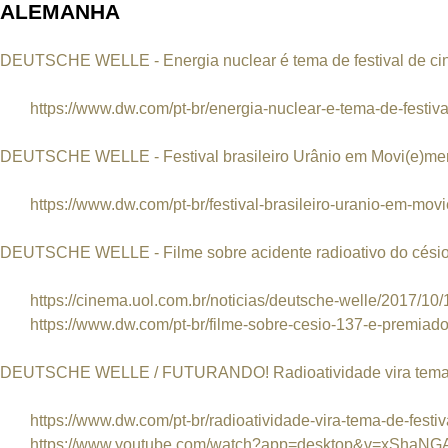
ALEMANHA
DEUTSCHE WELLE - Energia nuclear é tema de festival de ci
https://www.dw.com/pt-br/energia-nuclear-e-tema-de-festiva
DEUTSCHE WELLE - Festival brasileiro Urânio em Movi(e)men
https://www.dw.com/pt-br/festival-brasileiro-uranio-em-movi
DEUTSCHE WELLE - Filme sobre acidente radioativo do césio
https://cinema.uol.com.br/noticias/deutsche-welle/2017/10/1
https://www.dw.com/pt-br/filme-sobre-cesio-137-e-premiado
DEUTSCHE WELLE / FUTURANDO! Radioatividade vira tema de
https://www.dw.com/pt-br/radioatividade-vira-tema-de-festiv
https://www.youtube.com/watch?app=desktop&v=xShaNG