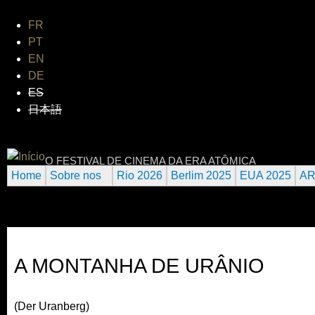
Jum
FR
PT
EN
DE
ES
日本語
INTERNATIONAL URANIUM FI
O FESTIVAL DE CINEMA DA ERA ATÔMICA
Home
Sobre nos
Rio 2026
Berlim 2025
EUA 2025
AR
A MONTANHA DE URÂNIO
(Der Uranberg)