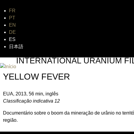
FR
Jum
PT
EN
DE
ES
日本語
INTERNATIONAL URANIUM FI
O FESTIVAL DE CINEMA DA ERA ATÔMICA
YELLOW FEVER
EUA, 2013, 56 min, inglês
Classificação indicativa 12
Documentário sobre o boom da mineração de urânio no territór
região.