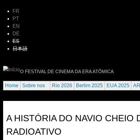
Jum
FR
PT
EN
DE
ES
日本語
INTERNATIONAL URANIUM FI
O FESTIVAL DE CINEMA DA ERA ATÔMICA
Home
Sobre nos
Rio 2026
Berlim 2025
EUA 2025
AR
A HISTÓRIA DO NAVIO CHEIO
RADIOATIVO