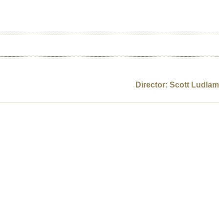
INSCRIÇÕES
APOIE
Director: Scott Ludlam