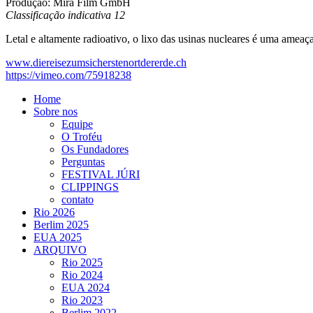
Produção: Mira Film GmbH
Classificação indicativa 12
Letal e altamente radioativo, o lixo das usinas nucleares é uma ameaç
www.diereisezumsicherstenortdererde.ch
https://vimeo.com/75918238
Home
Sobre nos
Equipe
O Troféu
Os Fundadores
Perguntas
FESTIVAL JÚRI
CLIPPINGS
contato
Rio 2026
Berlim 2025
EUA 2025
ARQUIVO
Rio 2025
Rio 2024
EUA 2024
Rio 2023
Berlim 2022