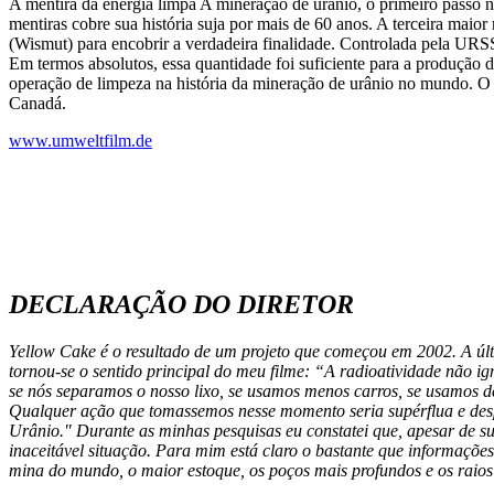
A mentira da energia limpa A mineração de urânio, o primeiro passo n
mentiras cobre sua história suja por mais de 60 anos. A terceira mai
(Wismut) para encobrir a verdadeira finalidade. Controlada pela URS
Em termos absolutos, essa quantidade foi suficiente para a produção 
operação de limpeza na história da mineração de urânio no mundo. O 
Canadá.
www.umweltfilm.de
DECLARAÇÃO DO DIRETOR
Yellow Cake é o resultado de um projeto que começou em 2002. A ú
tornou-se o sentido principal do meu filme: “A radioatividade não ig
se nós separamos o nosso lixo, se usamos menos carros, se usamos d
Qualquer ação que tomassemos nesse momento seria supérflua e despr
Urânio." Durante as minhas pesquisas eu constatei que, apesar de su
inaceitável situação. Para mim está claro o bastante que informaçõ
mina do mundo, o maior estoque, os poços mais profundos e os raios