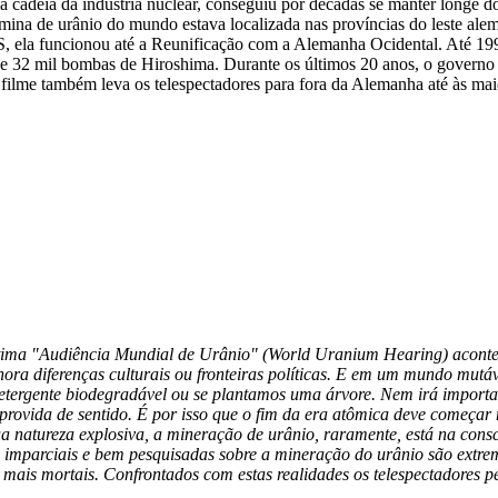
a cadeia da indústria nuclear, conseguiu por décadas se manter longe 
or mina de urânio do mundo estava localizada nas províncias do leste a
S, ela funcionou até a Reunificação com a Alemanha Ocidental. Até 19
de 32 mil bombas de Hiroshima. Durante os últimos 20 anos, o governo 
filme também leva os telespectadores para fora da Alemanha até às mai
ltima "Audiência Mundial de Urânio" (World Uranium Hearing) aconte
nora diferenças culturais ou fronteiras políticas. E em um mundo mutá
etergente biodegradável ou se plantamos uma árvore. Nem irá importar
ovida de sentido. É por isso que o fim da era atômica deve começar 
a natureza explosiva, a mineração de urânio, raramente, está na consc
es imparciais e bem pesquisadas sobre a mineração do urânio são ext
 mais mortais. Confrontados com estas realidades os telespectadores 