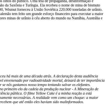
dos olhos do público. Uma teia de propaganda, desinformação e
lemão da Saxônia e Turíngia. Ela recebeu o nome de mina de bismuto
90, Wismut forneceu à União Soviética 220.000 toneladas de urânio.
alemão tem feito um grande esforço financeiro para executar a maior
ores minas de urânio à céu aberto do mundo na Namíbia, Austrália e
ceu há mais de uma década atrás. A declaração desta audiência
vel envenenado por radioatividade mortal, deixará de ter importância
 se nós gastamos nosso tempo tentando salvar os elefantes.
no primeiro elo da cadeia da produção nuclear - A Mineração de
iência pública. O filme Yellow Cake é a minha reação a está
remamente necessárias. A realidade vem como um choque: a maior
percebem que até então eles haviam sido malinformados.