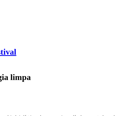
tival
gia limpa