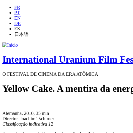
Jump to navigation
FR
PT
EN
DE
ES
日本語
International Uranium Film Fes
O FESTIVAL DE CINEMA DA ERA ATÔMICA
Yellow Cake. A mentira da ener
Alemanha, 2010, 35 min
Director. Joachim Tschirner
Classificação indicativa 12