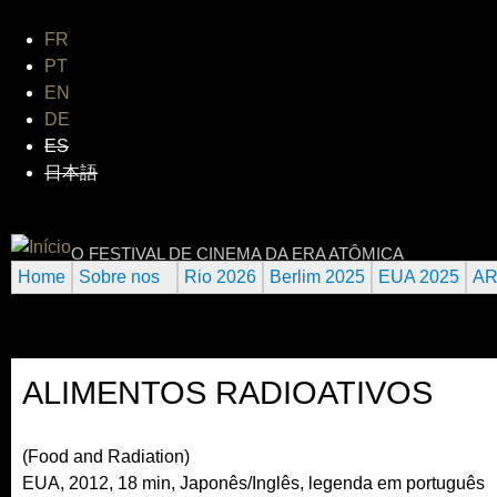
Jum
FR
PT
EN
DE
ES
日本語
INTERNATIONAL URANIUM FI
O FESTIVAL DE CINEMA DA ERA ATÔMICA
Home
Sobre nos
Rio 2026
Berlim 2025
EUA 2025
AR
ALIMENTOS RADIOATIVOS
(Food and Radiation)
EUA, 2012, 18 min, Japonês/Inglês, legenda em português