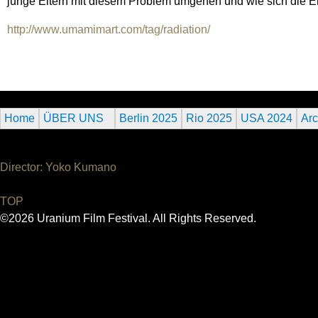
junge Eltern mit diesem Problem umgehen und wie sich die
http://www.umamimart.com/tag/radiation/
Home
ÜBER UNS
Berlin 2025
Rio 2025
USA 2024
Arc
Director: Yoko Kumano
TOP
©2026 Uranium Film Festival. All Rights Reserved.