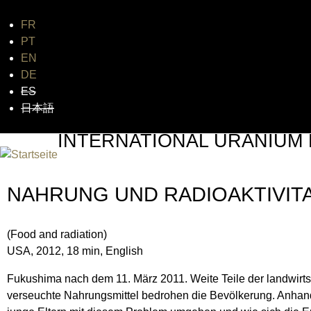
FR
PT
EN
DE
ES
日本語
INTERNATIONAL URANIUM 
DAS GLOBALE FILMFESTIVAL DES ATOMAREN ZEI
NAHRUNG UND RADIOAKTIVIT
(Food and radiation)
USA, 2012, 18 min, English
Fukushima nach dem 11. März 2011. Weite Teile der landwirts
verseuchte Nahrungsmittel bedrohen die Bevölkerung. Anhand