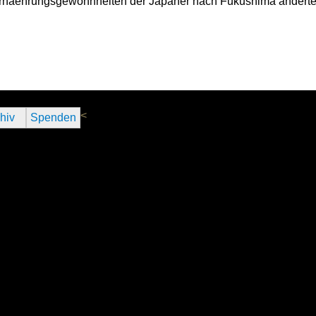
 Ernaehrungsgewohnheiten der Japaner nach Fukushima änderte
<
hiv
Spenden