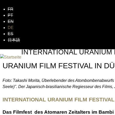
FR
Jum
PT
EN
DE
ES
日本語
INTERNATIONAL URANIUM 
DAS GLOBALE FILMFESTIVAL DES ATOMAREN ZEI
URANIUM FILM FESTIVAL IN D
Foto: Takashi Morita, Überlebender des Atombombenabwurfs
Seele)". Der Japanisch-brasilianische Regiesseur des Films, 
INTERNATIONAL URANIUM FILM FESTIVAL
Das Filmfest des Atomaren Zeitalters im Bambi F