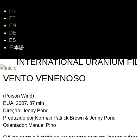
FR
Jum
PT
EN
DE
ES
日本語
INTERNATIONAL URANIUM FI
O FESTIVAL DE CINEMA DA ERA ATÔMICA
VENTO VENENOSO
(Poison Wind)
EUA, 2007, 37 min
Direção: Jenny Pond
Produzido por Norman Patrick Brown & Jenny Pond
Orientador: Manuel Pino