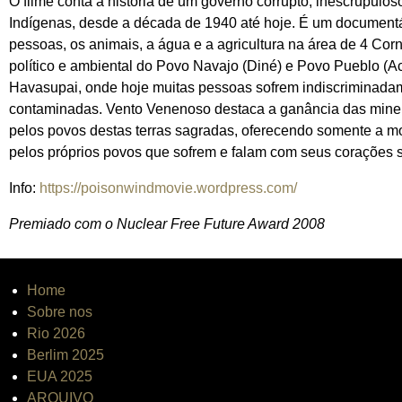
O filme conta a história de um governo corrupto, inescrupulos
Indígenas, desde a década de 1940 até hoje. É um documentár
pessoas, os animais, a água e a agricultura na área de 4 C
político e ambiental do Povo Navajo (Diné) e Povo Pueblo 
Havasupai, onde hoje muitas pessoas sofrem indiscriminadamen
contaminadas. Vento Venenoso destaca a ganância das minerad
pelos povos destas terras sagradas, oferecendo somente a mor
pelos próprios povos que sofrem e falam com seus corações 
Info:
https://poisonwindmovie.wordpress.com/
Premiado com o Nuclear Free Future Award 2008
Home
Sobre nos
Rio 2026
Berlim 2025
EUA 2025
ARQUIVO