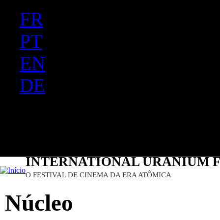
FR
Ju
PT
EN
DE
ES
日本語
INTERNATIONAL URANIUM F
O FESTIVAL DE CINEMA DA ERA ATÔMICA
Núcleo