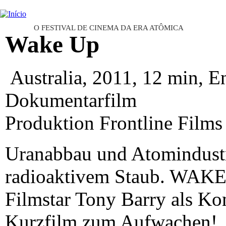
Ju
INTERNATIONAL URANIUM FI
O FESTIVAL DE CINEMA DA ERA ATÔMICA
Wake Up
Australia, 2011, 12 min, E
Dokumentarfilm
Produktion Frontline Films
Uranabbau und Atomindustri
radioaktivem Staub. WAKE
Filmstar Tony Barry als Kom
Kurzfilm zum Aufwachen!