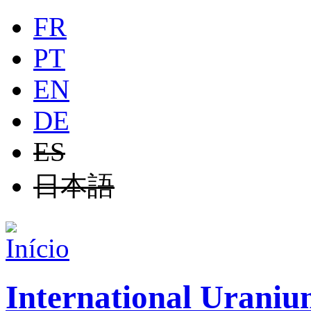
Jump to navigation
FR
PT
EN
DE
ES
日本語
International Uraniu