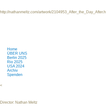
Regie: Nathan Meltz
USA, 2011, 6 min, Animation, English
http://nathanmeltz.com/artwork/2104953_After_the_Day_After.h
Eine modern animierte Reflexion auf den Hollywoodfilm "Der T
Home
ÜBER UNS
Berlin 2025
Rio 2025
USA 2024
Archiv
Spenden
<
Director: Nathan Meltz