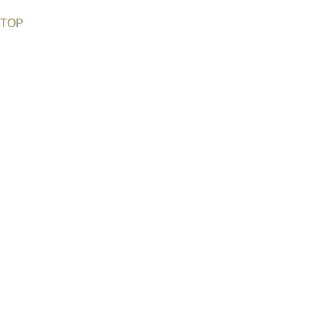
TOP
©2026 Uranium Film Festival. All Rights Reserved.