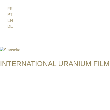
Jump to navigation
FR
PT
EN
DE
ES
日本語
INTERNATIONAL URANIUM FILM
Das Globale Filmfestival des Atomaren Zeitalters
NACH DEM TAG DANACH