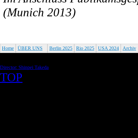
(Munich 2013)
Home
ÜBER UNS
Berlin 2025
Rio 2025
USA 2024
Archiv
Director: Shinpei Takeda
TOP
©2026 Uranium Film Festiva