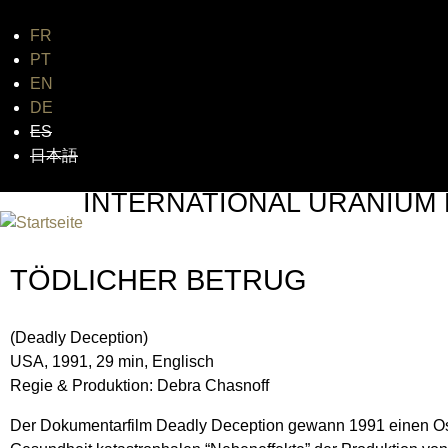
FR
Jum
PT
EN
DE
ES
日本語
INTERNATIONAL URANIUM 
DAS GLOBALE FILMFESTIVAL DES ATOMAREN ZEI
TÖDLICHER BETRUG
(Deadly Deception)
USA, 1991, 29 min, Englisch
Regie & Produktion: Debra Chasnoff
Der Dokumentarfilm Deadly Deception gewann 1991 einen Osc