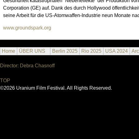
Gesundheit katastrophalen “Nebeneffekte” der Produktion von
Corporation (GE) auf. Dank des durch Hollywood öffentlichk
seine Arbeit für die US-Atomwaffen-Industrie neun Monate n
www.groundspark.org
Home
ÜBER UNS
Berlin 2025
Rio 2025
USA 2024
Arc
Director: Debra Chasnoff
TOP
©2026 Uranium Film Festival. All Rights Reserved.