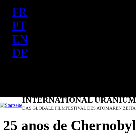
FR
Ju
PT
EN
DE
ES
日本語
INTERNATIONAL URANIUM 
DAS GLOBALE FILMFESTIVAL DES ATOMAREN ZEITA
25 anos de Chernobyl