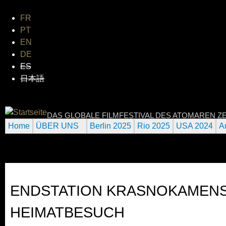
Jum
FR
PT
EN
DE
ES
日本語
INTERNATIONAL URANIUM 
DAS GLOBALE FILMFESTIVAL DES ATOMAREN ZE
Home
ÜBER UNS
Berlin 2025
Rio 2025
USA 2024
A
ENDSTATION KRASNOKAMENSK
HEIMATBESUCH