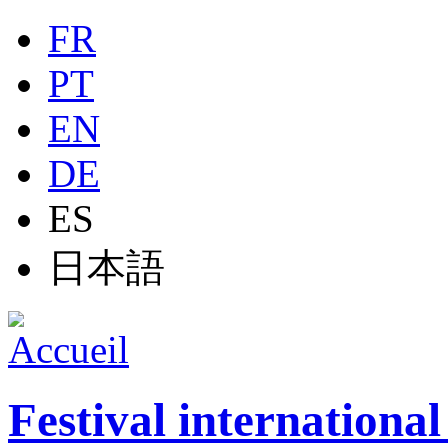
Jump to navigation
FR
PT
EN
DE
ES
日本語
Festival internationa