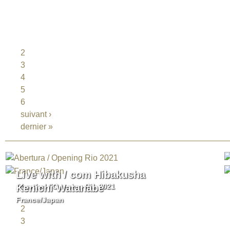
1
2
3
4
5
6
suivant ›
dernier »
Live with / com Hibakusha
Abertura / Opening Rio 2021
Kenichi Watanabe
1
France/Japan
2
3