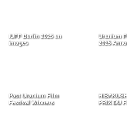
PAGES
IUFF Berlin 2025 en
Uranium Fi
images
2025 Anno
Past Uranium Film
HIBAKUSH
Festival Winners
PRIX DU 