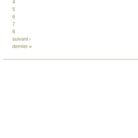
4
5
6
7
8
suivant ›
dernier »
©2026 Uranium Film