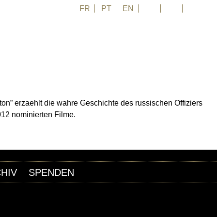
FR
PT
EN
DE
ES
日本語
n” erzaehlt die wahre Geschichte des russischen Offiziers
012 nominierten Filme.
HIV
SPENDEN