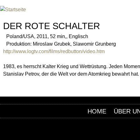
INTERNATIONAL URANIUM F
DAS GLOBALE FILMFESTIVAL DES ATOMAREN Z
DER ROTE SCHALTER
Poland/USA, 2011, 52 min,, Englisch
Produktion: Miroslaw Grubek, Slawomir Grunberg
http://www.logtv.com/films/redbutton/video.htm
1983, es herrscht Kalter Krieg und Wettrüstung. Jeden Momen
Stanislav Petrov, der die Welt vor dem Atomkrieg bewahrt hat
HOME
ÜBER U