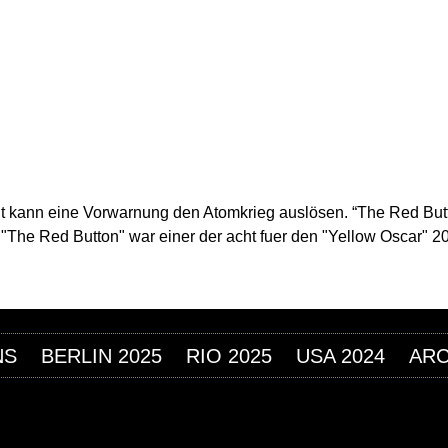
Jump to navigation
ILM FESTIVAL
EITALTERS
t kann eine Vorwarnung den Atomkrieg auslösen. “The Red Butto
. "The Red Button" war einer der acht fuer den "Yellow Oscar" 2
NS
BERLIN 2025
RIO 2025
USA 2024
ARC