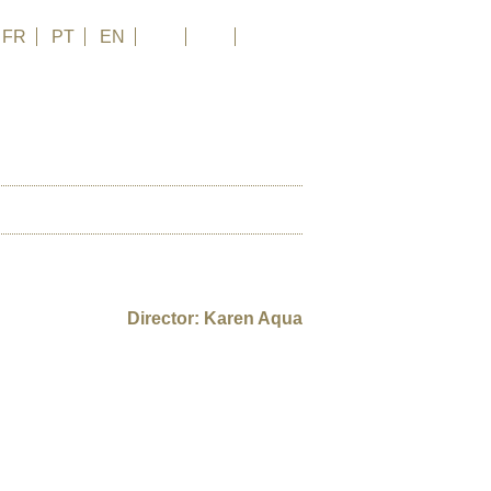
FR
PT
EN
DE
ES
日本語
HIV
SPENDEN
Director: Karen Aqua