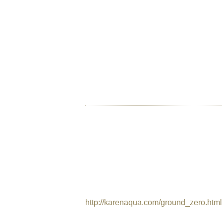
Jump to navigation
INTERNATIONAL URA
Das Globale Filmfestival des Atomare
HOME
ÜBER U
HEILIGER BODEN
Regie: Karen Aqua
USA, 1997, 9 min, Animation
http://karenaqua.com/ground_zero.html