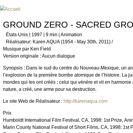
Jum
FESTIVAL INTERNATIONAL DU
UN FESTIVAL DE FILM SUR L'ÈRE NUCLÉAIRE
GROUND ZERO - SACRED GR
États-Unis | 1997 | 9 min | Animation
Réalisateur: Karen AQUA (1954 - May 30th, 2011) /
Musique par Ken Field
Version originale : Aucun dialogue
Synopsis : Dans le sud du centre du Nouveau-Mexique, un ancie
l’explosion de la première bombe atomique de l’histoire. La ju
mondes qui les ont créés ; celui qui vénère et vit en harmonie a
nature, a créé, une arme pour sa destruction.
Le site Web de Réalisateur :
http://karenaqua.com
Prix
Humboldt International Film Festival, CA, 1998: 1st Prize, Ani
Marin County National Festival of Short Films, CA, 1998: 1st 