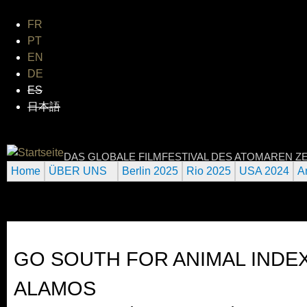
Jum
FR
PT
EN
DE
ES
日本語
INTERNATIONAL URANIUM 
DAS GLOBALE FILMFESTIVAL DES ATOMAREN ZE
Home
ÜBER UNS
Berlin 2025
Rio 2025
USA 2024
A
GO SOUTH FOR ANIMAL INDEX
ALAMOS