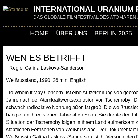
Jum
INTERNATIONAL URANIUM F
DAS GLOBALE FILMFESTIVAL DES ATOMAREN 
HOME
ÜBER UNS
BERLIN 2025
WEN ES BETRIFFT
Regie: Galina Laskova-Sanderson
Weißrussland, 1990, 26 min, English
"To Whom It May Concern" ist eine Aufzeichnung von gebr
Jahre nach der Atomkraftwerksexplosion von Tschernobyl. Da
schwach radioaktive Nahrung aßen ist groß. Die weißrussis
bangte um ihren sieben Jahre alten Sohn. Sie drehte den Fi
Situation der Tschernobylfolgen in ihrem Land aufmerksam 
staatlichen Fernsehen von Weißrussland. Der Dokumentarfi
Weißrussin Galina Laskova-Sanderson ist ihr Versuch, den 