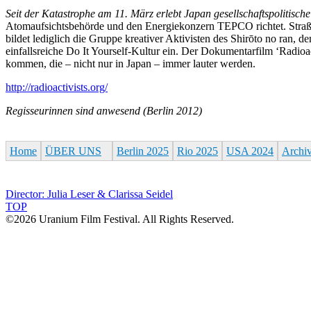
Seit der Katastrophe am 11. März erlebt Japan gesellschaftspolitisch
Atomaufsichtsbehörde und den Energiekonzern TEPCO richtet. Straßenpr
bildet lediglich die Gruppe kreativer Aktivisten des Shirōto no ran, 
einfallsreiche Do It Yourself-Kultur ein. Der Dokumentarfilm ‘Radioac
kommen, die – nicht nur in Japan – immer lauter werden.
http://radioactivists.org/
Regisseurinnen sind anwesend (Berlin 2012)
Home
ÜBER UNS
Berlin 2025
Rio 2025
USA 2024
Archi
Director: Julia Leser & Clarissa Seidel
TOP
©2026 Uranium Film Festival. All Rights Reserved.