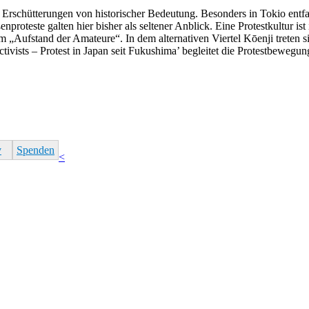
e
Erschütterungen von historischer Bedeutung. Besonders in Tokio entfac
oteste galten hier bisher als seltener Anblick. Eine Protestkultur ist 
dem „Aufstand der Amateure“. In dem alternativen Viertel Kōenji treten 
tivists – Protest in Japan seit Fukushima’ begleitet die Protestbewegun
v
Spenden
<