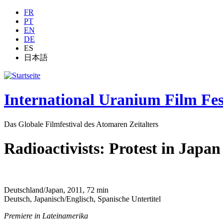
Jump to navigation
FR
PT
EN
DE
ES
日本語
International Uranium Film Fes
Das Globale Filmfestival des Atomaren Zeitalters
Radioactivists: Protest in Japa
Deutschland/Japan, 2011, 72 min
Deutsch, Japanisch/Englisch, Spanische Untertitel
Premiere in Lateinamerika