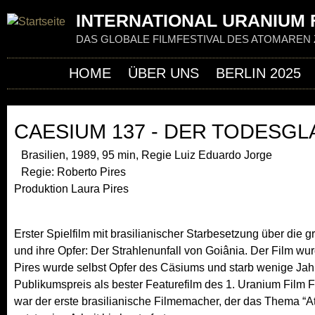
Jum
INTERNATIONAL URANIUM F
DAS GLOBALE FILMFESTIVAL DES ATOMAREN 
HOME
ÜBER UNS
BERLIN 2025
CAESIUM 137 - DER TODESGL
Brasilien, 1989, 95 min, Regie Luiz Eduardo Jorge
Regie: Roberto Pires
Produktion Laura Pires
Erster Spielfilm mit brasilianischer Starbesetzung über die 
und ihre Opfer: Der Strahlenunfall von Goiânia. Der Film wu
Pires wurde selbst Opfer des Cäsiums und starb wenige Ja
Publikumspreis als bester Featurefilm des 1. Uranium Film F
war der erste brasilianische Filmemacher, der das Thema “