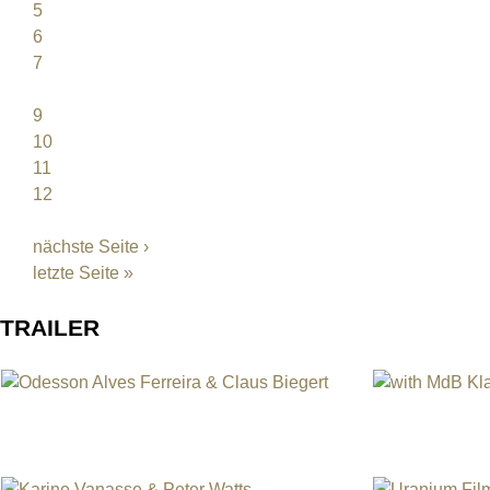
5
6
7
8
9
10
11
12
…
nächste Seite ›
letzte Seite »
TRAILER
Odesson Alves Ferreira & Claus Biegert
with MdB Klau
Premiação / Preisverleihung Berlin 2017
Berlin Uranium
Odesson Alves Ferreira & Claus Biegert
with MdB Klau