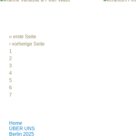
Karine Vanasse & Peter Watts
Uranium Film 
Uranium Film Festival Quebec 2015
Trailer
Karine Vanasse & Peter Watts
Uranium Film 
SEITEN
« erste Seite
‹ vorherige Seite
1
2
3
4
5
6
7
8
Home
ÜBER UNS
Berlin 2025