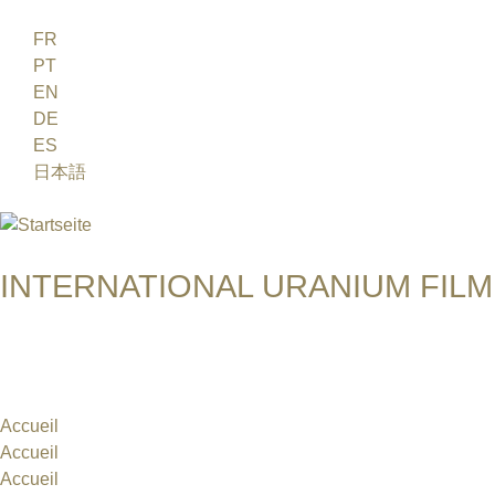
Jump to navigation
FR
PT
EN
DE
ES
日本語
INTERNATIONAL URANIUM FILM
Das Globale Filmfestival des Atomaren Zeitalters
Grants 2018
Accueil
Accueil
Accueil