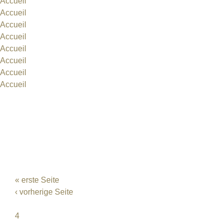
Accueil
Accueil
Accueil
Accueil
Accueil
Accueil
Accueil
Accueil
Gegen das Vergessen!
Filmempfehlungen - Uranium Film Festival Berlin
Atomexperimente in Moldawien
9 Jahre International Uranium Film Festival
14 Atomare Filme in Berlin
Gute Nachrichten aus Berlin
SEITEN
« erste Seite
‹ vorherige Seite
…
4