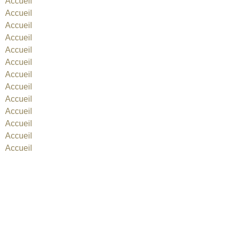
Accueil
Accueil
Accueil
Accueil
Accueil
Accueil
Accueil
Accueil
Accueil
Accueil
Accueil
Accueil
Accueil
Film zu Uranmunition in Berlin ausgezeichnet
Uranium Film Festival Portugal 2019
URANIUM FILM FESTIVAL EVENT IN DÜSSELDORF
Hilfe für Opfer der Uranwaffen
Berliner Prominente empfehlen "atomare" Filme
Uranium Film Festival Berlin 2018 Grußworte