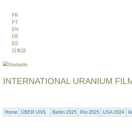
Jump to navigation
FR
PT
EN
DE
ES
日本語
INTERNATIONAL URANIUM FILM
Das Globale Filmfestival des Atomaren Zeitalters
Home
ÜBER UNS
Berlin 2025
Rio 2025
USA 2024
A