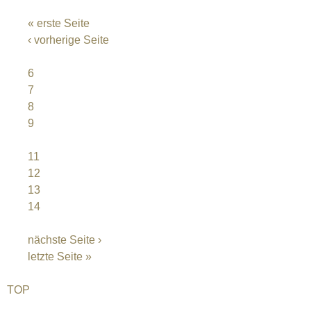
SEITEN
« erste Seite
‹ vorherige Seite
…
6
7
8
9
10
11
12
13
14
…
nächste Seite ›
letzte Seite »
TOP
©2026 Uranium Film Festival. All Rights Reserved.