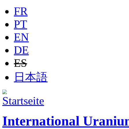
Jump to navigation
FR
PT
EN
DE
ES
日本語
International Uraniu