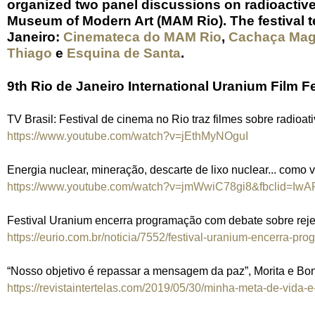
organized two panel discussions on radioactive
Museum of Modern Art (MAM Rio). The festival te
Janeiro:
Cinemateca do MAM Rio
,
Cachaça Magn
Thiago
e
Esquina de Santa
.
9th Rio de Janeiro International Uranium Film Fe
TV Brasil: Festival de cinema no Rio traz filmes sobre radioa
https://www.youtube.com/watch?v=jEthMyNOguI
Energia nuclear, mineração, descarte de lixo nuclear... como 
https://www.youtube.com/watch?v=jmWwiC78gi8&fbclid=Iw
Festival Uranium encerra programação com debate sobre reje
https://eurio.com.br/noticia/7552/festival-uranium-encerra-pro
“Nosso objetivo é repassar a mensagem da paz”, Morita e Bo
https://revistaintertelas.com/2019/05/30/minha-meta-de-vida-e-