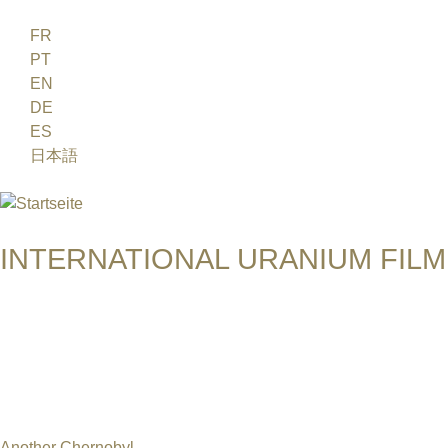
Jump to navigation
FR
PT
EN
DE
ES
日本語
INTERNATIONAL URANIUM FILM
Das Globale Filmfestival des Atomaren Zeitalters
ANDRII MYKHAILYK
Another Chernobyl