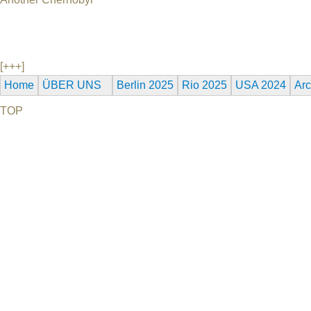
Ucrânia, 2011, 56 min, ucraniano e russo, legendas em inglês 
eles Chernobyl é sua terra natal que precisou ser abandonada 
12.
[+++]
Home
ÜBER UNS
Berlin 2025
Rio 2025
USA 2024
Arc
TOP
©2026 Uranium Film Festival. All Rights Reserved.