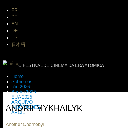
Jum
FR
PT
EN
DE
ES
日本語
INTERNATIONAL URANIUM FI
O FESTIVAL DE CINEMA DA ERA ATÔMICA
Home
Sobre nos
Rio 2026
Berlim 2025
EUA 2025
ARQUIVO
ANDRII MYKHAILYK
INSCRIÇÕES
APOIE
Another Chernobyl